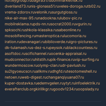
hotteygroup.ru
bagira31.ru
dommarketnsk.ru
dveriland73.ru
nis-glonass51.ru
veles-doroga.ru
tb02.ru
vrema-zdorov.ru
velonik.ru
surgutgloss.ru
nike-air-max-95.ru
nadookna.ru
lubov-pic.ru
mobilreklama.ru
pds-nn.ru
socrat2000.ru
vgurin.ru
spksochi.ru
shkola-klassika.ru
sabeonline.ru
mosoblfencing.ru
masteroptica.ru
lucomoria.ru
iration.ru
devanagari.ru
biblioverde.ru
igro-pictures.ru
dk-tulamash.ru
s-dez-s.ru
peysok.ru
blackcountess.ru
asoftdoc.ru
scifichannel.ru
ocenka-appraisal.ru
mudconnector.ru
hitstih.ru
pik-finance.ru
vip-surfing.ru
wundermoscow.ru
olymp-clan.ru
dr-pavlush.ru
su2lgyoeucscn.ru
allkmv.ru
dhgfd.ru
tesotomeshell.ru
netoen.ru
web-digest.ru
changanqiyuana07.ru
kuper-dostavka.ru
edemvgelen.ru
ytyt.ru
infoelektrik.ru
everafterclub.org
kirillkgr.ru
goodv1234.ru
oopslady.ru