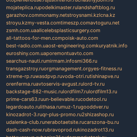
mojateplica.ru
podelkimaster.ru
landshaftblog.ru
garazhov.com
monamy.net
stroysnami.kz
lcna.kz
stroyu.kz
my-vesta.com
timeszp.com
avtoguru.net
zsmh.com.ua
allcelebsplasticsurgery.com
all-tattoos-for-men.com
poisk-auto.com
best-radio.com.ua
ost-engineering.com
kuryatnik.info
euroshiny.com.ua
poremontuavto.com
searchus-nauti.ru
mirmam.info
smi366.ru
transgazstroy.ru
orgmanagement.org
yes-fitness.ru
xtreme-rp.ru
wasdpvp.ru
voda-otri.ru
tishinapve.ru
orenferma.ru
avtoservis-avgust.ru
lord-tv.ru
backstage-682-music.ru
lordfilm7.ru
lordfilm13.ru
prime-cars63.ru
un-believable.ru
codetool.ru
legardoauto.ru
lithasa.ru
muz-1.ru
gooddver.ru
kinozadrot-3.ru
qr-plus-promo.ru
2shizashop.ru
udalenka-club.ru
nerabotaetsite.ru
carszona-bu.ru
dash-cash-now.ru
bravoprod.ru
kinozadrot13.ru