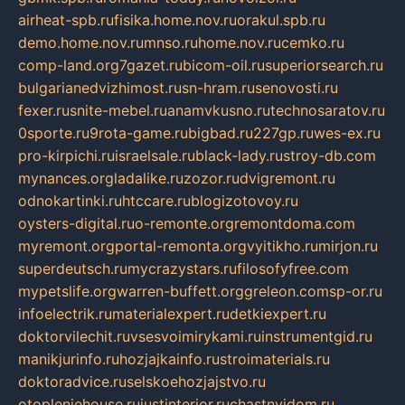
airheat-spb.ru
fisika.home.nov.ru
orakul.spb.ru
demo.home.nov.ru
mnso.ru
home.nov.ru
cemko.ru
comp-land.org
7gazet.ru
bicom-oil.ru
superiorsearch.ru
bulgarianedvizhimost.ru
sn-hram.ru
senovosti.ru
fexer.ru
snite-mebel.ru
anamvkusno.ru
technosaratov.ru
0sporte.ru
9rota-game.ru
bigbad.ru
227gp.ru
wes-ex.ru
pro-kirpichi.ru
israelsale.ru
black-lady.ru
stroy-db.com
mynances.org
ladalike.ru
zozor.ru
dvigremont.ru
odnokartinki.ru
htccare.ru
blogizotovoy.ru
oysters-digital.ru
o-remonte.org
remontdoma.com
myremont.org
portal-remonta.org
vyitikho.ru
mirjon.ru
superdeutsch.ru
mycrazystars.ru
filosofyfree.com
mypetslife.org
warren-buffett.org
greleon.com
sp-or.ru
infoelectrik.ru
materialexpert.ru
detkiexpert.ru
doktorvilechit.ru
vsesvoimirykami.ru
instrumentgid.ru
manikjurinfo.ru
hozjajkainfo.ru
stroimaterials.ru
doktoradvice.ru
selskoehozjajstvo.ru
otopleniehouse.ru
justinterior.ru
chastnyjdom.ru