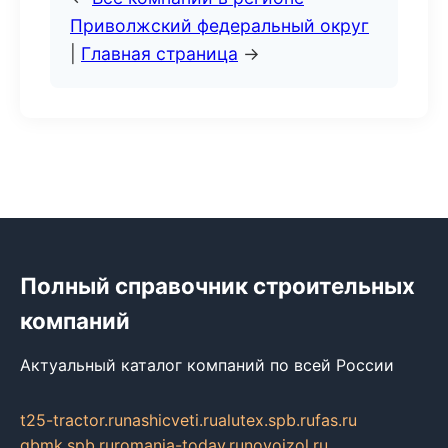
Приволжский федеральный округ
|
Главная страница
→
Полный справочник строительных
компаний
Актуальный каталог компаний по всей России
t25-tractor.ru
nashicveti.ru
alutex.spb.ru
fas.ru
gbmk.spb.ru
romania-today.ru
novoizol.ru