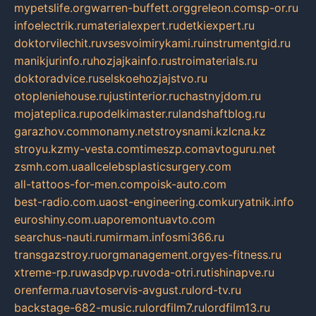
mypetslife.org
warren-buffett.org
greleon.com
sp-or.ru
infoelectrik.ru
materialexpert.ru
detkiexpert.ru
doktorvilechit.ru
vsesvoimirykami.ru
instrumentgid.ru
manikjurinfo.ru
hozjajkainfo.ru
stroimaterials.ru
doktoradvice.ru
selskoehozjajstvo.ru
otopleniehouse.ru
justinterior.ru
chastnyjdom.ru
mojateplica.ru
podelkimaster.ru
landshaftblog.ru
garazhov.com
monamy.net
stroysnami.kz
lcna.kz
stroyu.kz
my-vesta.com
timeszp.com
avtoguru.net
zsmh.com.ua
allcelebsplasticsurgery.com
all-tattoos-for-men.com
poisk-auto.com
best-radio.com.ua
ost-engineering.com
kuryatnik.info
euroshiny.com.ua
poremontuavto.com
searchus-nauti.ru
mirmam.info
smi366.ru
transgazstroy.ru
orgmanagement.org
yes-fitness.ru
xtreme-rp.ru
wasdpvp.ru
voda-otri.ru
tishinapve.ru
orenferma.ru
avtoservis-avgust.ru
lord-tv.ru
backstage-682-music.ru
lordfilm7.ru
lordfilm13.ru