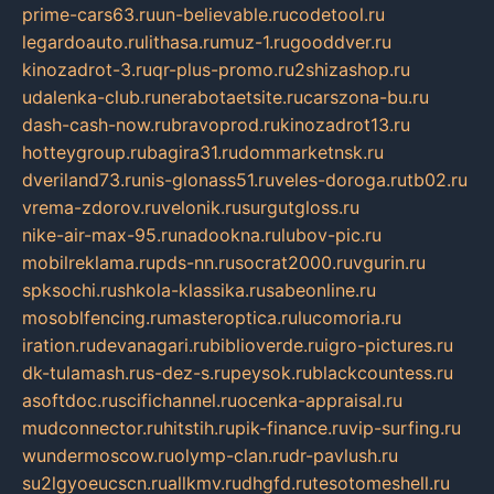
prime-cars63.ru
un-believable.ru
codetool.ru
legardoauto.ru
lithasa.ru
muz-1.ru
gooddver.ru
kinozadrot-3.ru
qr-plus-promo.ru
2shizashop.ru
udalenka-club.ru
nerabotaetsite.ru
carszona-bu.ru
dash-cash-now.ru
bravoprod.ru
kinozadrot13.ru
hotteygroup.ru
bagira31.ru
dommarketnsk.ru
dveriland73.ru
nis-glonass51.ru
veles-doroga.ru
tb02.ru
vrema-zdorov.ru
velonik.ru
surgutgloss.ru
nike-air-max-95.ru
nadookna.ru
lubov-pic.ru
mobilreklama.ru
pds-nn.ru
socrat2000.ru
vgurin.ru
spksochi.ru
shkola-klassika.ru
sabeonline.ru
mosoblfencing.ru
masteroptica.ru
lucomoria.ru
iration.ru
devanagari.ru
biblioverde.ru
igro-pictures.ru
dk-tulamash.ru
s-dez-s.ru
peysok.ru
blackcountess.ru
asoftdoc.ru
scifichannel.ru
ocenka-appraisal.ru
mudconnector.ru
hitstih.ru
pik-finance.ru
vip-surfing.ru
wundermoscow.ru
olymp-clan.ru
dr-pavlush.ru
su2lgyoeucscn.ru
allkmv.ru
dhgfd.ru
tesotomeshell.ru