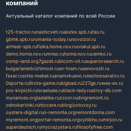
компаний
Актуальный каталог компаний по всей России
t25-tractor.ru
nashicveti.ru
alutex.spb.ru
fas.ru
gbmk.spb.ru
romania-today.ru
novoizol.ru
airheat-spb.ru
fisika.home.nov.ru
orakul.spb.ru
demo.home.nov.ru
mnso.ru
home.nov.ru
cemko.ru
comp-land.org
7gazet.ru
bicom-oil.ru
superiorsearch.ru
bulgarianedvizhimost.ru
sn-hram.ru
senovosti.ru
fexer.ru
snite-mebel.ru
anamvkusno.ru
technosaratov.ru
0sporte.ru
9rota-game.ru
bigbad.ru
227gp.ru
wes-ex.ru
pro-kirpichi.ru
israelsale.ru
black-lady.ru
stroy-db.com
mynances.org
ladalike.ru
zozor.ru
dvigremont.ru
odnokartinki.ru
htccare.ru
blogizotovoy.ru
oysters-digital.ru
o-remonte.org
remontdoma.com
myremont.org
portal-remonta.org
vyitikho.ru
mirjon.ru
superdeutsch.ru
mycrazystars.ru
filosofyfree.com