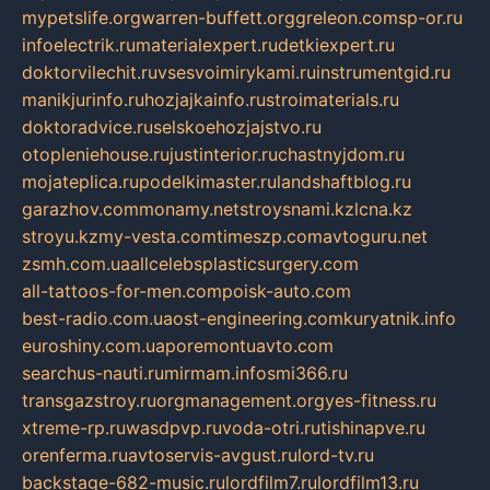
mypetslife.org
warren-buffett.org
greleon.com
sp-or.ru
infoelectrik.ru
materialexpert.ru
detkiexpert.ru
doktorvilechit.ru
vsesvoimirykami.ru
instrumentgid.ru
manikjurinfo.ru
hozjajkainfo.ru
stroimaterials.ru
doktoradvice.ru
selskoehozjajstvo.ru
otopleniehouse.ru
justinterior.ru
chastnyjdom.ru
mojateplica.ru
podelkimaster.ru
landshaftblog.ru
garazhov.com
monamy.net
stroysnami.kz
lcna.kz
stroyu.kz
my-vesta.com
timeszp.com
avtoguru.net
zsmh.com.ua
allcelebsplasticsurgery.com
all-tattoos-for-men.com
poisk-auto.com
best-radio.com.ua
ost-engineering.com
kuryatnik.info
euroshiny.com.ua
poremontuavto.com
searchus-nauti.ru
mirmam.info
smi366.ru
transgazstroy.ru
orgmanagement.org
yes-fitness.ru
xtreme-rp.ru
wasdpvp.ru
voda-otri.ru
tishinapve.ru
orenferma.ru
avtoservis-avgust.ru
lord-tv.ru
backstage-682-music.ru
lordfilm7.ru
lordfilm13.ru