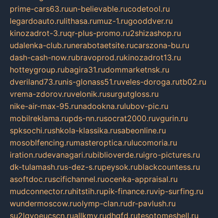
prime-cars63.ru
un-believable.ru
codetool.ru
legardoauto.ru
lithasa.ru
muz-1.ru
gooddver.ru
kinozadrot-3.ru
qr-plus-promo.ru
2shizashop.ru
udalenka-club.ru
nerabotaetsite.ru
carszona-bu.ru
dash-cash-now.ru
bravoprod.ru
kinozadrot13.ru
hotteygroup.ru
bagira31.ru
dommarketnsk.ru
dveriland73.ru
nis-glonass51.ru
veles-doroga.ru
tb02.ru
vrema-zdorov.ru
velonik.ru
surgutgloss.ru
nike-air-max-95.ru
nadookna.ru
lubov-pic.ru
mobilreklama.ru
pds-nn.ru
socrat2000.ru
vgurin.ru
spksochi.ru
shkola-klassika.ru
sabeonline.ru
mosoblfencing.ru
masteroptica.ru
lucomoria.ru
iration.ru
devanagari.ru
biblioverde.ru
igro-pictures.ru
dk-tulamash.ru
s-dez-s.ru
peysok.ru
blackcountess.ru
asoftdoc.ru
scifichannel.ru
ocenka-appraisal.ru
mudconnector.ru
hitstih.ru
pik-finance.ru
vip-surfing.ru
wundermoscow.ru
olymp-clan.ru
dr-pavlush.ru
su2lgyoeucscn.ru
allkmv.ru
dhgfd.ru
tesotomeshell.ru