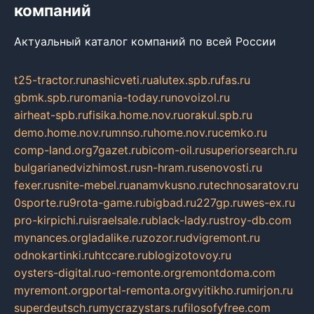
компаний
Актуальный каталог компаний по всей России
t25-tractor.ru
nashicveti.ru
alutex.spb.ru
fas.ru
gbmk.spb.ru
romania-today.ru
novoizol.ru
airheat-spb.ru
fisika.home.nov.ru
orakul.spb.ru
demo.home.nov.ru
mnso.ru
home.nov.ru
cemko.ru
comp-land.org
7gazet.ru
bicom-oil.ru
superiorsearch.ru
bulgarianedvizhimost.ru
sn-hram.ru
senovosti.ru
fexer.ru
snite-mebel.ru
anamvkusno.ru
technosaratov.ru
0sporte.ru
9rota-game.ru
bigbad.ru
227gp.ru
wes-ex.ru
pro-kirpichi.ru
israelsale.ru
black-lady.ru
stroy-db.com
mynances.org
ladalike.ru
zozor.ru
dvigremont.ru
odnokartinki.ru
htccare.ru
blogizotovoy.ru
oysters-digital.ru
o-remonte.org
remontdoma.com
myremont.org
portal-remonta.org
vyitikho.ru
mirjon.ru
superdeutsch.ru
mycrazystars.ru
filosofyfree.com