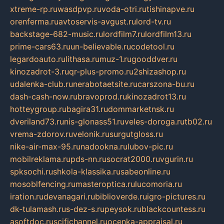
xtreme-rp.ru
wasdpvp.ru
voda-otri.ru
tishinapve.ru
orenferma.ru
avtoservis-avgust.ru
lord-tv.ru
backstage-682-music.ru
lordfilm7.ru
lordfilm13.ru
prime-cars63.ru
un-believable.ru
codetool.ru
legardoauto.ru
lithasa.ru
muz-1.ru
gooddver.ru
kinozadrot-3.ru
qr-plus-promo.ru
2shizashop.ru
udalenka-club.ru
nerabotaetsite.ru
carszona-bu.ru
dash-cash-now.ru
bravoprod.ru
kinozadrot13.ru
hotteygroup.ru
bagira31.ru
dommarketnsk.ru
dveriland73.ru
nis-glonass51.ru
veles-doroga.ru
tb02.ru
vrema-zdorov.ru
velonik.ru
surgutgloss.ru
nike-air-max-95.ru
nadookna.ru
lubov-pic.ru
mobilreklama.ru
pds-nn.ru
socrat2000.ru
vgurin.ru
spksochi.ru
shkola-klassika.ru
sabeonline.ru
mosoblfencing.ru
masteroptica.ru
lucomoria.ru
iration.ru
devanagari.ru
biblioverde.ru
igro-pictures.ru
dk-tulamash.ru
s-dez-s.ru
peysok.ru
blackcountess.ru
asoftdoc.ru
scifichannel.ru
ocenka-appraisal.ru