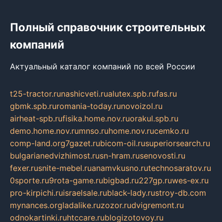
Полный справочник строительных
компаний
Актуальный каталог компаний по всей России
t25-tractor.ru
nashicveti.ru
alutex.spb.ru
fas.ru
gbmk.spb.ru
romania-today.ru
novoizol.ru
airheat-spb.ru
fisika.home.nov.ru
orakul.spb.ru
demo.home.nov.ru
mnso.ru
home.nov.ru
cemko.ru
comp-land.org
7gazet.ru
bicom-oil.ru
superiorsearch.ru
bulgarianedvizhimost.ru
sn-hram.ru
senovosti.ru
fexer.ru
snite-mebel.ru
anamvkusno.ru
technosaratov.ru
0sporte.ru
9rota-game.ru
bigbad.ru
227gp.ru
wes-ex.ru
pro-kirpichi.ru
israelsale.ru
black-lady.ru
stroy-db.com
mynances.org
ladalike.ru
zozor.ru
dvigremont.ru
odnokartinki.ru
htccare.ru
blogizotovoy.ru