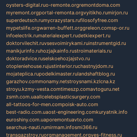
oysters-digital.ru
o-remonte.org
remontdoma.com
myremont.org
portal-remonta.org
vyitikho.ru
mirjon.ru
superdeutsch.ru
mycrazystars.ru
filosofyfree.com
mypetslife.org
warren-buffett.org
greleon.com
sp-or.ru
infoelectrik.ru
materialexpert.ru
detkiexpert.ru
doktorvilechit.ru
vsesvoimirykami.ru
instrumentgid.ru
manikjurinfo.ru
hozjajkainfo.ru
stroimaterials.ru
doktoradvice.ru
selskoehozjajstvo.ru
otopleniehouse.ru
justinterior.ru
chastnyjdom.ru
mojateplica.ru
podelkimaster.ru
landshaftblog.ru
garazhov.com
monamy.net
stroysnami.kz
lcna.kz
stroyu.kz
my-vesta.com
timeszp.com
avtoguru.net
zsmh.com.ua
allcelebsplasticsurgery.com
all-tattoos-for-men.com
poisk-auto.com
best-radio.com.ua
ost-engineering.com
kuryatnik.info
euroshiny.com.ua
poremontuavto.com
searchus-nauti.ru
mirmam.info
smi366.ru
transgazstroy.ru
orgmanagement.org
yes-fitness.ru