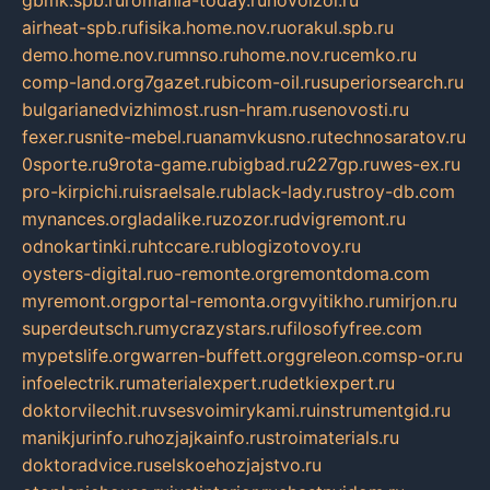
gbmk.spb.ru
romania-today.ru
novoizol.ru
airheat-spb.ru
fisika.home.nov.ru
orakul.spb.ru
demo.home.nov.ru
mnso.ru
home.nov.ru
cemko.ru
comp-land.org
7gazet.ru
bicom-oil.ru
superiorsearch.ru
bulgarianedvizhimost.ru
sn-hram.ru
senovosti.ru
fexer.ru
snite-mebel.ru
anamvkusno.ru
technosaratov.ru
0sporte.ru
9rota-game.ru
bigbad.ru
227gp.ru
wes-ex.ru
pro-kirpichi.ru
israelsale.ru
black-lady.ru
stroy-db.com
mynances.org
ladalike.ru
zozor.ru
dvigremont.ru
odnokartinki.ru
htccare.ru
blogizotovoy.ru
oysters-digital.ru
o-remonte.org
remontdoma.com
myremont.org
portal-remonta.org
vyitikho.ru
mirjon.ru
superdeutsch.ru
mycrazystars.ru
filosofyfree.com
mypetslife.org
warren-buffett.org
greleon.com
sp-or.ru
infoelectrik.ru
materialexpert.ru
detkiexpert.ru
doktorvilechit.ru
vsesvoimirykami.ru
instrumentgid.ru
manikjurinfo.ru
hozjajkainfo.ru
stroimaterials.ru
doktoradvice.ru
selskoehozjajstvo.ru