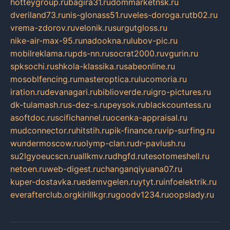
hotteygroup.ru
bagira31.ru
dommarketnsk.ru
dveriland73.ru
nis-glonass51.ru
veles-doroga.ru
tb02.ru
vrema-zdorov.ru
velonik.ru
surgutgloss.ru
nike-air-max-95.ru
nadookna.ru
lubov-pic.ru
mobilreklama.ru
pds-nn.ru
socrat2000.ru
vgurin.ru
spksochi.ru
shkola-klassika.ru
sabeonline.ru
mosoblfencing.ru
masteroptica.ru
lucomoria.ru
iration.ru
devanagari.ru
biblioverde.ru
igro-pictures.ru
dk-tulamash.ru
s-dez-s.ru
peysok.ru
blackcountess.ru
asoftdoc.ru
scifichannel.ru
ocenka-appraisal.ru
mudconnector.ru
hitstih.ru
pik-finance.ru
vip-surfing.ru
wundermoscow.ru
olymp-clan.ru
dr-pavlush.ru
su2lgyoeucscn.ru
allkmv.ru
dhgfd.ru
tesotomeshell.ru
netoen.ru
web-digest.ru
changanqiyuana07.ru
kuper-dostavka.ru
edemvgelen.ru
ytyt.ru
infoelektrik.ru
everafterclub.org
kirillkgr.ru
goodv1234.ru
oopslady.ru