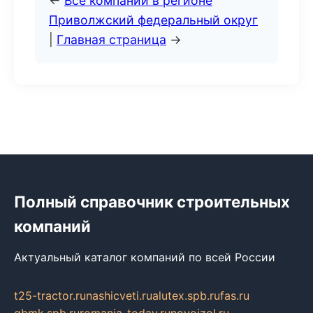
←
Все компании в регионе
Приволжский федеральный округ
|
Главная страница
→
Полный справочник строительных
компаний
Актуальный каталог компаний по всей России
t25-tractor.ru
nashicveti.ru
alutex.spb.ru
fas.ru