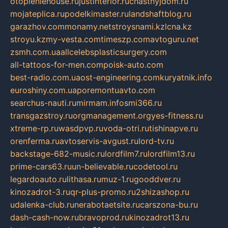
otopleniehouse.ru
justinterior.ru
chastnyjdom.ru
mojateplica.ru
podelkimaster.ru
landshaftblog.ru
garazhov.com
monamy.net
stroysnami.kz
lcna.kz
stroyu.kz
my-vesta.com
timeszp.com
avtoguru.net
zsmh.com.ua
allcelebsplasticsurgery.com
all-tattoos-for-men.com
poisk-auto.com
best-radio.com.ua
ost-engineering.com
kuryatnik.info
euroshiny.com.ua
poremontuavto.com
searchus-nauti.ru
mirmam.info
smi366.ru
transgazstroy.ru
orgmanagement.org
yes-fitness.ru
xtreme-rp.ru
wasdpvp.ru
voda-otri.ru
tishinapve.ru
orenferma.ru
avtoservis-avgust.ru
lord-tv.ru
backstage-682-music.ru
lordfilm7.ru
lordfilm13.ru
prime-cars63.ru
un-believable.ru
codetool.ru
legardoauto.ru
lithasa.ru
muz-1.ru
gooddver.ru
kinozadrot-3.ru
qr-plus-promo.ru
2shizashop.ru
udalenka-club.ru
nerabotaetsite.ru
carszona-bu.ru
dash-cash-now.ru
bravoprod.ru
kinozadrot13.ru