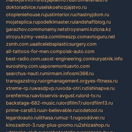
doktoradvice.ru
selskoehozjajstvo.ru
otopleniehouse.ru
justinterior.ru
chastnyjdom.ru
mojateplica.ru
podelkimaster.ru
landshaftblog.ru
garazhov.com
monamy.net
stroysnami.kz
lcna.kz
stroyu.kz
my-vesta.com
timeszp.com
avtoguru.net
zsmh.com.ua
allcelebsplasticsurgery.com
all-tattoos-for-men.com
poisk-auto.com
best-radio.com.ua
ost-engineering.com
kuryatnik.info
euroshiny.com.ua
poremontuavto.com
searchus-nauti.ru
mirmam.info
smi366.ru
transgazstroy.ru
orgmanagement.org
yes-fitness.ru
xtreme-rp.ru
wasdpvp.ru
voda-otri.ru
tishinapve.ru
orenferma.ru
avtoservis-avgust.ru
lord-tv.ru
backstage-682-music.ru
lordfilm7.ru
lordfilm13.ru
prime-cars63.ru
un-believable.ru
codetool.ru
legardoauto.ru
lithasa.ru
muz-1.ru
gooddver.ru
kinozadrot-3.ru
qr-plus-promo.ru
2shizashop.ru