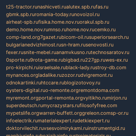
t25-tractor.ru
nashicveti.ru
alutex.spb.ru
fas.ru
gbmk.spb.ru
romania-today.ru
novoizol.ru
airheat-spb.ru
fisika.home.nov.ru
orakul.spb.ru
demo.home.nov.ru
mnso.ru
home.nov.ru
cemko.ru
comp-land.org
7gazet.ru
bicom-oil.ru
superiorsearch.ru
bulgarianedvizhimost.ru
sn-hram.ru
senovosti.ru
fexer.ru
snite-mebel.ru
anamvkusno.ru
technosaratov.ru
0sporte.ru
9rota-game.ru
bigbad.ru
227gp.ru
wes-ex.ru
pro-kirpichi.ru
israelsale.ru
black-lady.ru
stroy-db.com
mynances.org
ladalike.ru
zozor.ru
dvigremont.ru
odnokartinki.ru
htccare.ru
blogizotovoy.ru
oysters-digital.ru
o-remonte.org
remontdoma.com
myremont.org
portal-remonta.org
vyitikho.ru
mirjon.ru
superdeutsch.ru
mycrazystars.ru
filosofyfree.com
mypetslife.org
warren-buffett.org
greleon.com
sp-or.ru
infoelectrik.ru
materialexpert.ru
detkiexpert.ru
doktorvilechit.ru
vsesvoimirykami.ru
instrumentgid.ru
manikjurinfo.ru
hozjajkainfo.ru
stroimaterials.ru