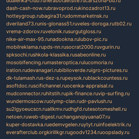
udalenka-club.ru
nerabotaetsite.ru
carszona-bu.ru
dash-cash-now.ru
bravoprod.ru
kinozadrot13.ru
hotteygroup.ru
bagira31.ru
dommarketnsk.ru
dveriland73.ru
nis-glonass51.ru
veles-doroga.ru
tb02.ru
vrema-zdorov.ru
velonik.ru
surgutgloss.ru
nike-air-max-95.ru
nadookna.ru
lubov-pic.ru
mobilreklama.ru
pds-nn.ru
socrat2000.ru
vgurin.ru
spksochi.ru
shkola-klassika.ru
sabeonline.ru
mosoblfencing.ru
masteroptica.ru
lucomoria.ru
iration.ru
devanagari.ru
biblioverde.ru
igro-pictures.ru
dk-tulamash.ru
s-dez-s.ru
peysok.ru
blackcountess.ru
asoftdoc.ru
scifichannel.ru
ocenka-appraisal.ru
mudconnector.ru
hitstih.ru
pik-finance.ru
vip-surfing.ru
wundermoscow.ru
olymp-clan.ru
dr-pavlush.ru
su2lgyoeucscn.ru
allkmv.ru
dhgfd.ru
tesotomeshell.ru
netoen.ru
web-digest.ru
changanqiyuana07.ru
kuper-dostavka.ru
edemvgelen.ru
ytyt.ru
infoelektrik.ru
everafterclub.org
kirillkgr.ru
goodv1234.ru
oopslady.ru