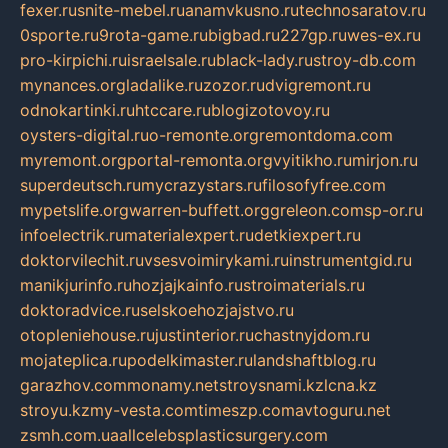
fexer.ru
snite-mebel.ru
anamvkusno.ru
technosaratov.ru
0sporte.ru
9rota-game.ru
bigbad.ru
227gp.ru
wes-ex.ru
pro-kirpichi.ru
israelsale.ru
black-lady.ru
stroy-db.com
mynances.org
ladalike.ru
zozor.ru
dvigremont.ru
odnokartinki.ru
htccare.ru
blogizotovoy.ru
oysters-digital.ru
o-remonte.org
remontdoma.com
myremont.org
portal-remonta.org
vyitikho.ru
mirjon.ru
superdeutsch.ru
mycrazystars.ru
filosofyfree.com
mypetslife.org
warren-buffett.org
greleon.com
sp-or.ru
infoelectrik.ru
materialexpert.ru
detkiexpert.ru
doktorvilechit.ru
vsesvoimirykami.ru
instrumentgid.ru
manikjurinfo.ru
hozjajkainfo.ru
stroimaterials.ru
doktoradvice.ru
selskoehozjajstvo.ru
otopleniehouse.ru
justinterior.ru
chastnyjdom.ru
mojateplica.ru
podelkimaster.ru
landshaftblog.ru
garazhov.com
monamy.net
stroysnami.kz
lcna.kz
stroyu.kz
my-vesta.com
timeszp.com
avtoguru.net
zsmh.com.ua
allcelebsplasticsurgery.com