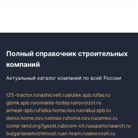
Полный справочник строительных
компаний
Актуальный каталог компаний по всей России
t25-tractor.ru
nashicveti.ru
alutex.spb.ru
fas.ru
gbmk.spb.ru
romania-today.ru
novoizol.ru
airheat-spb.ru
fisika.home.nov.ru
orakul.spb.ru
demo.home.nov.ru
mnso.ru
home.nov.ru
cemko.ru
comp-land.org
7gazet.ru
bicom-oil.ru
superiorsearch.ru
bulgarianedvizhimost.ru
sn-hram.ru
senovosti.ru