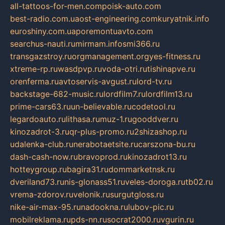
all-tattoos-for-men.com
poisk-auto.com
best-radio.com.ua
ost-engineering.com
kuryatnik.info
euroshiny.com.ua
poremontuavto.com
searchus-nauti.ru
mirmam.info
smi366.ru
transgazstroy.ru
orgmanagement.org
yes-fitness.ru
xtreme-rp.ru
wasdpvp.ru
voda-otri.ru
tishinapve.ru
orenferma.ru
avtoservis-avgust.ru
lord-tv.ru
backstage-682-music.ru
lordfilm7.ru
lordfilm13.ru
prime-cars63.ru
un-believable.ru
codetool.ru
legardoauto.ru
lithasa.ru
muz-1.ru
gooddver.ru
kinozadrot-3.ru
qr-plus-promo.ru
2shizashop.ru
udalenka-club.ru
nerabotaetsite.ru
carszona-bu.ru
dash-cash-now.ru
bravoprod.ru
kinozadrot13.ru
hotteygroup.ru
bagira31.ru
dommarketnsk.ru
dveriland73.ru
nis-glonass51.ru
veles-doroga.ru
tb02.ru
vrema-zdorov.ru
velonik.ru
surgutgloss.ru
nike-air-max-95.ru
nadookna.ru
lubov-pic.ru
mobilreklama.ru
pds-nn.ru
socrat2000.ru
vgurin.ru