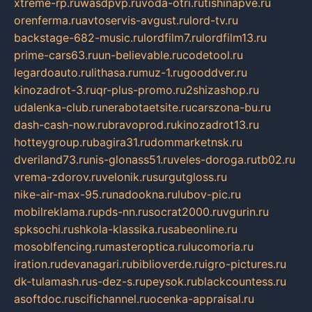
xtreme-rp.ru
wasdpvp.ru
voda-otri.ru
tishinapve.ru
orenferma.ru
avtoservis-avgust.ru
lord-tv.ru
backstage-682-music.ru
lordfilm7.ru
lordfilm13.ru
prime-cars63.ru
un-believable.ru
codetool.ru
legardoauto.ru
lithasa.ru
muz-1.ru
gooddver.ru
kinozadrot-3.ru
qr-plus-promo.ru
2shizashop.ru
udalenka-club.ru
nerabotaetsite.ru
carszona-bu.ru
dash-cash-now.ru
bravoprod.ru
kinozadrot13.ru
hotteygroup.ru
bagira31.ru
dommarketnsk.ru
dveriland73.ru
nis-glonass51.ru
veles-doroga.ru
tb02.ru
vrema-zdorov.ru
velonik.ru
surgutgloss.ru
nike-air-max-95.ru
nadookna.ru
lubov-pic.ru
mobilreklama.ru
pds-nn.ru
socrat2000.ru
vgurin.ru
spksochi.ru
shkola-klassika.ru
sabeonline.ru
mosoblfencing.ru
masteroptica.ru
lucomoria.ru
iration.ru
devanagari.ru
biblioverde.ru
igro-pictures.ru
dk-tulamash.ru
s-dez-s.ru
peysok.ru
blackcountess.ru
asoftdoc.ru
scifichannel.ru
ocenka-appraisal.ru