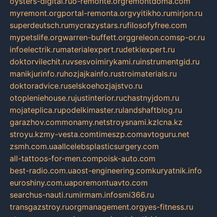
oysters-digital.ru
o-remonte.org
remontdoma.com
myremont.org
portal-remonta.org
vyitikho.ru
mirjon.ru
superdeutsch.ru
mycrazystars.ru
filosofyfree.com
mypetslife.org
warren-buffett.org
greleon.com
sp-or.ru
infoelectrik.ru
materialexpert.ru
detkiexpert.ru
doktorvilechit.ru
vsesvoimirykami.ru
instrumentgid.ru
manikjurinfo.ru
hozjajkainfo.ru
stroimaterials.ru
doktoradvice.ru
selskoehozjajstvo.ru
otopleniehouse.ru
justinterior.ru
chastnyjdom.ru
mojateplica.ru
podelkimaster.ru
landshaftblog.ru
garazhov.com
monamy.net
stroysnami.kz
lcna.kz
stroyu.kz
my-vesta.com
timeszp.com
avtoguru.net
zsmh.com.ua
allcelebsplasticsurgery.com
all-tattoos-for-men.com
poisk-auto.com
best-radio.com.ua
ost-engineering.com
kuryatnik.info
euroshiny.com.ua
poremontuavto.com
searchus-nauti.ru
mirmam.info
smi366.ru
transgazstroy.ru
orgmanagement.org
yes-fitness.ru