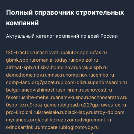
Полный справочник строительных
компаний
Актуальный каталог компаний по всей России
t25-tractor.ru
nashicveti.ru
alutex.spb.ru
fas.ru
gbmk.spb.ru
romania-today.ru
novoizol.ru
airheat-spb.ru
fisika.home.nov.ru
orakul.spb.ru
demo.home.nov.ru
mnso.ru
home.nov.ru
cemko.ru
comp-land.org
7gazet.ru
bicom-oil.ru
superiorsearch.ru
bulgarianedvizhimost.ru
sn-hram.ru
senovosti.ru
fexer.ru
snite-mebel.ru
anamvkusno.ru
technosaratov.ru
0sporte.ru
9rota-game.ru
bigbad.ru
227gp.ru
wes-ex.ru
pro-kirpichi.ru
israelsale.ru
black-lady.ru
stroy-db.com
mynances.org
ladalike.ru
zozor.ru
dvigremont.ru
odnokartinki.ru
htccare.ru
blogizotovoy.ru