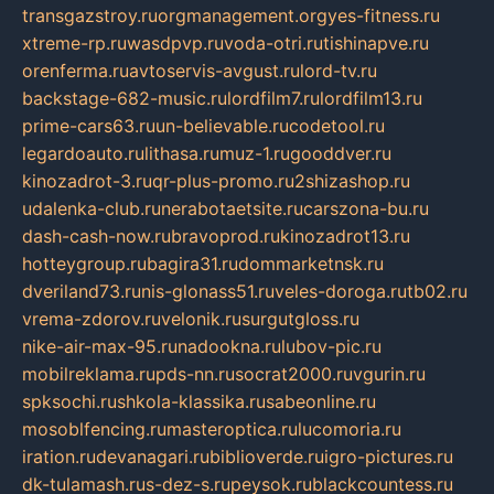
transgazstroy.ru
orgmanagement.org
yes-fitness.ru
xtreme-rp.ru
wasdpvp.ru
voda-otri.ru
tishinapve.ru
orenferma.ru
avtoservis-avgust.ru
lord-tv.ru
backstage-682-music.ru
lordfilm7.ru
lordfilm13.ru
prime-cars63.ru
un-believable.ru
codetool.ru
legardoauto.ru
lithasa.ru
muz-1.ru
gooddver.ru
kinozadrot-3.ru
qr-plus-promo.ru
2shizashop.ru
udalenka-club.ru
nerabotaetsite.ru
carszona-bu.ru
dash-cash-now.ru
bravoprod.ru
kinozadrot13.ru
hotteygroup.ru
bagira31.ru
dommarketnsk.ru
dveriland73.ru
nis-glonass51.ru
veles-doroga.ru
tb02.ru
vrema-zdorov.ru
velonik.ru
surgutgloss.ru
nike-air-max-95.ru
nadookna.ru
lubov-pic.ru
mobilreklama.ru
pds-nn.ru
socrat2000.ru
vgurin.ru
spksochi.ru
shkola-klassika.ru
sabeonline.ru
mosoblfencing.ru
masteroptica.ru
lucomoria.ru
iration.ru
devanagari.ru
biblioverde.ru
igro-pictures.ru
dk-tulamash.ru
s-dez-s.ru
peysok.ru
blackcountess.ru