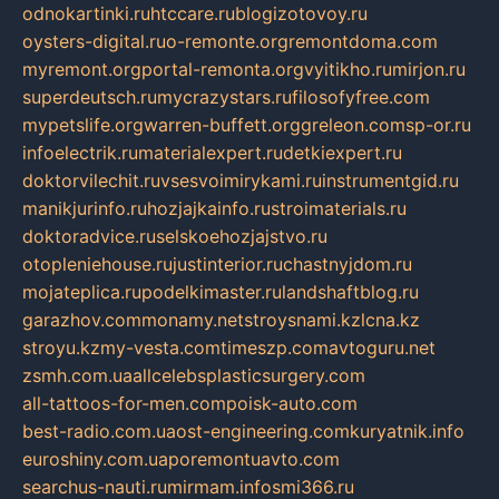
odnokartinki.ru
htccare.ru
blogizotovoy.ru
oysters-digital.ru
o-remonte.org
remontdoma.com
myremont.org
portal-remonta.org
vyitikho.ru
mirjon.ru
superdeutsch.ru
mycrazystars.ru
filosofyfree.com
mypetslife.org
warren-buffett.org
greleon.com
sp-or.ru
infoelectrik.ru
materialexpert.ru
detkiexpert.ru
doktorvilechit.ru
vsesvoimirykami.ru
instrumentgid.ru
manikjurinfo.ru
hozjajkainfo.ru
stroimaterials.ru
doktoradvice.ru
selskoehozjajstvo.ru
otopleniehouse.ru
justinterior.ru
chastnyjdom.ru
mojateplica.ru
podelkimaster.ru
landshaftblog.ru
garazhov.com
monamy.net
stroysnami.kz
lcna.kz
stroyu.kz
my-vesta.com
timeszp.com
avtoguru.net
zsmh.com.ua
allcelebsplasticsurgery.com
all-tattoos-for-men.com
poisk-auto.com
best-radio.com.ua
ost-engineering.com
kuryatnik.info
euroshiny.com.ua
poremontuavto.com
searchus-nauti.ru
mirmam.info
smi366.ru