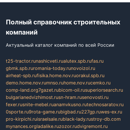
Полный справочник строительных
компаний
Актуальный каталог компаний по всей России
t25-tractor.ru
nashicveti.ru
alutex.spb.ru
fas.ru
gbmk.spb.ru
romania-today.ru
novoizol.ru
airheat-spb.ru
fisika.home.nov.ru
orakul.spb.ru
demo.home.nov.ru
mnso.ru
home.nov.ru
cemko.ru
comp-land.org
7gazet.ru
bicom-oil.ru
superiorsearch.ru
bulgarianedvizhimost.ru
sn-hram.ru
senovosti.ru
fexer.ru
snite-mebel.ru
anamvkusno.ru
technosaratov.ru
0sporte.ru
9rota-game.ru
bigbad.ru
227gp.ru
wes-ex.ru
pro-kirpichi.ru
israelsale.ru
black-lady.ru
stroy-db.com
mynances.org
ladalike.ru
zozor.ru
dvigremont.ru