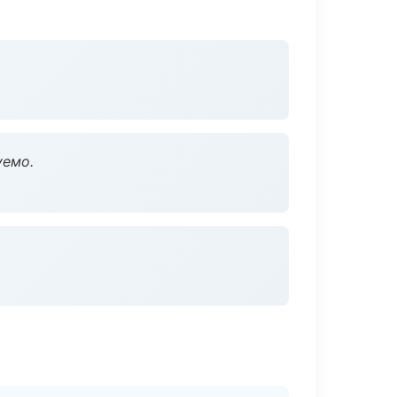
уемо.