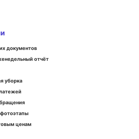
ми
их документов
женедельный отчёт
ая уборка
платежей
обращения
 фотоэтапы
птовым ценам