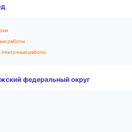
од
токи
ные работы
 плиточные работы
лжский федеральный округ