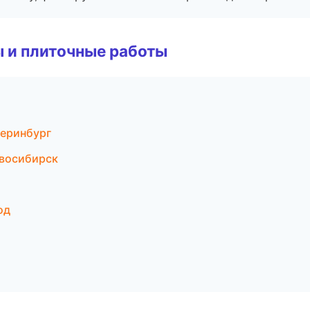
 и плиточные работы
теринбург
овосибирск
од