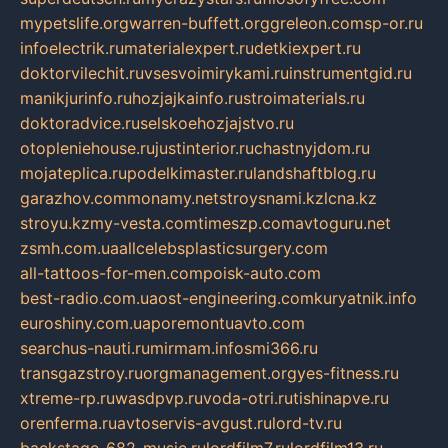
mypetslife.org
warren-buffett.org
greleon.com
sp-or.ru
infoelectrik.ru
materialexpert.ru
detkiexpert.ru
doktorvilechit.ru
vsesvoimirykami.ru
instrumentgid.ru
manikjurinfo.ru
hozjajkainfo.ru
stroimaterials.ru
doktoradvice.ru
selskoehozjajstvo.ru
otopleniehouse.ru
justinterior.ru
chastnyjdom.ru
mojateplica.ru
podelkimaster.ru
landshaftblog.ru
garazhov.com
monamy.net
stroysnami.kz
lcna.kz
stroyu.kz
my-vesta.com
timeszp.com
avtoguru.net
zsmh.com.ua
allcelebsplasticsurgery.com
all-tattoos-for-men.com
poisk-auto.com
best-radio.com.ua
ost-engineering.com
kuryatnik.info
euroshiny.com.ua
poremontuavto.com
searchus-nauti.ru
mirmam.info
smi366.ru
transgazstroy.ru
orgmanagement.org
yes-fitness.ru
xtreme-rp.ru
wasdpvp.ru
voda-otri.ru
tishinapve.ru
orenferma.ru
avtoservis-avgust.ru
lord-tv.ru