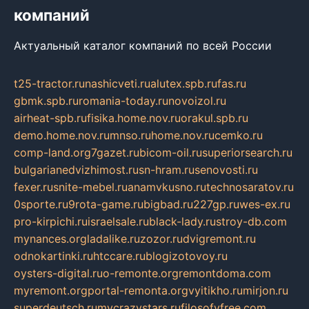
компаний
Актуальный каталог компаний по всей России
t25-tractor.ru
nashicveti.ru
alutex.spb.ru
fas.ru
gbmk.spb.ru
romania-today.ru
novoizol.ru
airheat-spb.ru
fisika.home.nov.ru
orakul.spb.ru
demo.home.nov.ru
mnso.ru
home.nov.ru
cemko.ru
comp-land.org
7gazet.ru
bicom-oil.ru
superiorsearch.ru
bulgarianedvizhimost.ru
sn-hram.ru
senovosti.ru
fexer.ru
snite-mebel.ru
anamvkusno.ru
technosaratov.ru
0sporte.ru
9rota-game.ru
bigbad.ru
227gp.ru
wes-ex.ru
pro-kirpichi.ru
israelsale.ru
black-lady.ru
stroy-db.com
mynances.org
ladalike.ru
zozor.ru
dvigremont.ru
odnokartinki.ru
htccare.ru
blogizotovoy.ru
oysters-digital.ru
o-remonte.org
remontdoma.com
myremont.org
portal-remonta.org
vyitikho.ru
mirjon.ru
superdeutsch.ru
mycrazystars.ru
filosofyfree.com