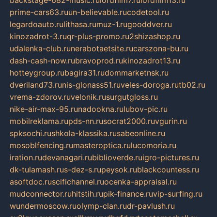
backstage-682-music.ru
lordfilm7.ru
lordfilm13.ru
prime-cars63.ru
un-believable.ru
codetool.ru
legardoauto.ru
lithasa.ru
muz-1.ru
gooddver.ru
kinozadrot-3.ru
qr-plus-promo.ru
2shizashop.ru
udalenka-club.ru
nerabotaetsite.ru
carszona-bu.ru
dash-cash-now.ru
bravoprod.ru
kinozadrot13.ru
hotteygroup.ru
bagira31.ru
dommarketnsk.ru
dveriland73.ru
nis-glonass51.ru
veles-doroga.ru
tb02.ru
vrema-zdorov.ru
velonik.ru
surgutgloss.ru
nike-air-max-95.ru
nadookna.ru
lubov-pic.ru
mobilreklama.ru
pds-nn.ru
socrat2000.ru
vgurin.ru
spksochi.ru
shkola-klassika.ru
sabeonline.ru
mosoblfencing.ru
masteroptica.ru
lucomoria.ru
iration.ru
devanagari.ru
biblioverde.ru
igro-pictures.ru
dk-tulamash.ru
s-dez-s.ru
peysok.ru
blackcountess.ru
asoftdoc.ru
scifichannel.ru
ocenka-appraisal.ru
mudconnector.ru
hitstih.ru
pik-finance.ru
vip-surfing.ru
wundermoscow.ru
olymp-clan.ru
dr-pavlush.ru