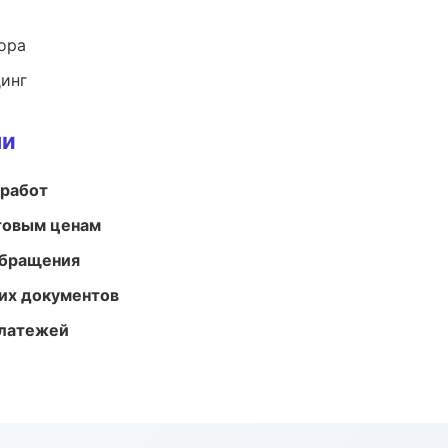
ора
динг
ми
 работ
птовым ценам
обращения
их документов
платежей