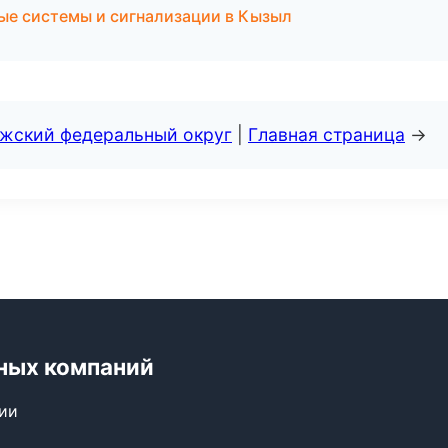
ные системы и сигнализации в Кызыл
лжский федеральный округ
|
Главная страница
→
ных компаний
сии