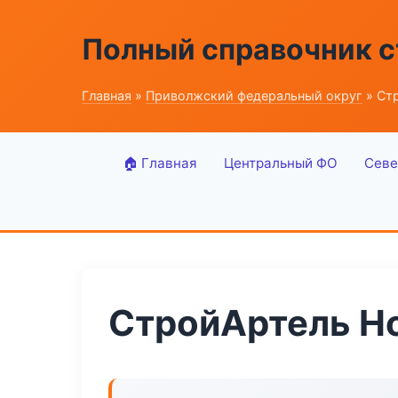
Полный справочник 
Главная
»
Приволжский федеральный округ
» Стр
🏠 Главная
Центральный ФО
Севе
СтройАртель Ho