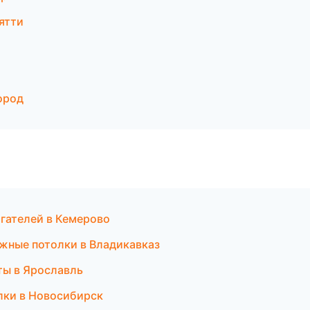
ятти
ород
гателей в Кемерово
жные потолки в Владикавказ
ты в Ярославль
лки в Новосибирск