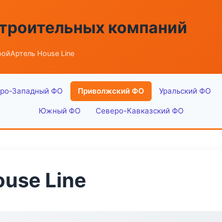
строительных компаний
ойАртель House Line
ро-Западный ФО
Приволжский ФО
Уральский ФО
Южный ФО
Северо-Кавказский ФО
use Line