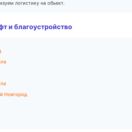
изуем логистику на объект.
т и благоустройство
д
ала
ала
ий Новгород