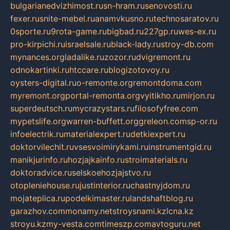
bulgarianedvizhimost.ru
sn-hram.ru
senovosti.ru
fexer.ru
snite-mebel.ru
anamvkusno.ru
technosaratov.ru
0sporte.ru
9rota-game.ru
bigbad.ru
227gp.ru
wes-ex.ru
pro-kirpichi.ru
israelsale.ru
black-lady.ru
stroy-db.com
mynances.org
ladalike.ru
zozor.ru
dvigremont.ru
odnokartinki.ru
htccare.ru
blogizotovoy.ru
oysters-digital.ru
o-remonte.org
remontdoma.com
myremont.org
portal-remonta.org
vyitikho.ru
mirjon.ru
superdeutsch.ru
mycrazystars.ru
filosofyfree.com
mypetslife.org
warren-buffett.org
greleon.com
sp-or.ru
infoelectrik.ru
materialexpert.ru
detkiexpert.ru
doktorvilechit.ru
vsesvoimirykami.ru
instrumentgid.ru
manikjurinfo.ru
hozjajkainfo.ru
stroimaterials.ru
doktoradvice.ru
selskoehozjajstvo.ru
otopleniehouse.ru
justinterior.ru
chastnyjdom.ru
mojateplica.ru
podelkimaster.ru
landshaftblog.ru
garazhov.com
monamy.net
stroysnami.kz
lcna.kz
stroyu.kz
my-vesta.com
timeszp.com
avtoguru.net