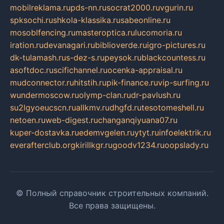
mobilreklama.ru
pds-nn.ru
socrat2000.ru
vgurin.ru
spksochi.ru
shkola-klassika.ru
sabeonline.ru
mosoblfencing.ru
masteroptica.ru
lucomoria.ru
iration.ru
devanagari.ru
biblioverde.ru
igro-pictures.ru
dk-tulamash.ru
s-dez-s.ru
peysok.ru
blackcountess.ru
asoftdoc.ru
scifichannel.ru
ocenka-appraisal.ru
mudconnector.ru
hitstih.ru
pik-finance.ru
vip-surfing.ru
wundermoscow.ru
olymp-clan.ru
dr-pavlush.ru
su2lgyoeucscn.ru
allkmv.ru
dhgfd.ru
tesotomeshell.ru
netoen.ru
web-digest.ru
changanqiyuana07.ru
kuper-dostavka.ru
edemvgelen.ru
ytyt.ru
infoelektrik.ru
everafterclub.org
kirillkgr.ru
goodv1234.ru
oopslady.ru
© Полный справочник строительных компаний.
Все права защищены.