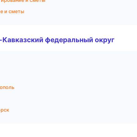
тирование и сметы
е и сметы
о-Кавказский федеральный округ
рополь
орск