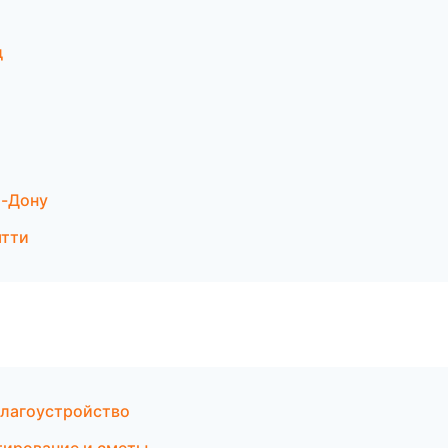
д
а-Дону
ятти
благоустройство