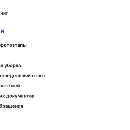
динг
ми
 фотоэтапы
ая уборка
женедельный отчёт
платежей
их документов
обращения