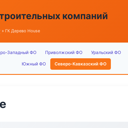
строительных компаний
г
» ГК Дерево House
ро-Западный ФО
Приволжский ФО
Уральский ФО
Южный ФО
Северо-Кавказский ФО
e