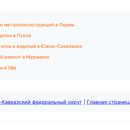
во металлоконструкций в Пермь
делка в Псков
узлов и изделий в Южно-Сахалинск
й ремонт в Мурманск
ы в Уфа
-Кавказский федеральный округ
|
Главная страниц