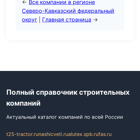
←
Все компании в регионе
Северо-Кавказский федеральный
округ
|
Главная страница
→
Полный справочник строительных
компаний
Актуальный каталог компаний по всей России
t25-tractor.ru
nashicveti.ru
alutex.spb.ru
fas.ru