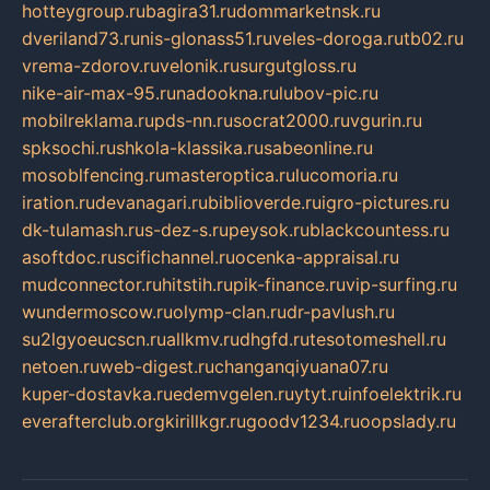
hotteygroup.ru
bagira31.ru
dommarketnsk.ru
dveriland73.ru
nis-glonass51.ru
veles-doroga.ru
tb02.ru
vrema-zdorov.ru
velonik.ru
surgutgloss.ru
nike-air-max-95.ru
nadookna.ru
lubov-pic.ru
mobilreklama.ru
pds-nn.ru
socrat2000.ru
vgurin.ru
spksochi.ru
shkola-klassika.ru
sabeonline.ru
mosoblfencing.ru
masteroptica.ru
lucomoria.ru
iration.ru
devanagari.ru
biblioverde.ru
igro-pictures.ru
dk-tulamash.ru
s-dez-s.ru
peysok.ru
blackcountess.ru
asoftdoc.ru
scifichannel.ru
ocenka-appraisal.ru
mudconnector.ru
hitstih.ru
pik-finance.ru
vip-surfing.ru
wundermoscow.ru
olymp-clan.ru
dr-pavlush.ru
su2lgyoeucscn.ru
allkmv.ru
dhgfd.ru
tesotomeshell.ru
netoen.ru
web-digest.ru
changanqiyuana07.ru
kuper-dostavka.ru
edemvgelen.ru
ytyt.ru
infoelektrik.ru
everafterclub.org
kirillkgr.ru
goodv1234.ru
oopslady.ru