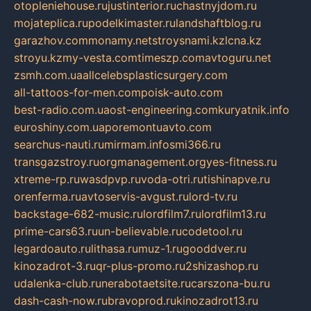
otopleniehouse.ru
justinterior.ru
chastnyjdom.ru
mojateplica.ru
podelkimaster.ru
landshaftblog.ru
garazhov.com
monamy.net
stroysnami.kz
lcna.kz
stroyu.kz
my-vesta.com
timeszp.com
avtoguru.net
zsmh.com.ua
allcelebsplasticsurgery.com
all-tattoos-for-men.com
poisk-auto.com
best-radio.com.ua
ost-engineering.com
kuryatnik.info
euroshiny.com.ua
poremontuavto.com
searchus-nauti.ru
mirmam.info
smi366.ru
transgazstroy.ru
orgmanagement.org
yes-fitness.ru
xtreme-rp.ru
wasdpvp.ru
voda-otri.ru
tishinapve.ru
orenferma.ru
avtoservis-avgust.ru
lord-tv.ru
backstage-682-music.ru
lordfilm7.ru
lordfilm13.ru
prime-cars63.ru
un-believable.ru
codetool.ru
legardoauto.ru
lithasa.ru
muz-1.ru
gooddver.ru
kinozadrot-3.ru
qr-plus-promo.ru
2shizashop.ru
udalenka-club.ru
nerabotaetsite.ru
carszona-bu.ru
dash-cash-now.ru
bravoprod.ru
kinozadrot13.ru