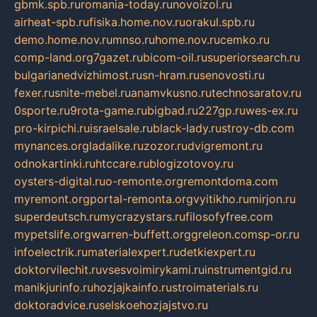
gbmk.spb.ru
romania-today.ru
novoizol.ru
airheat-spb.ru
fisika.home.nov.ru
orakul.spb.ru
demo.home.nov.ru
mnso.ru
home.nov.ru
cemko.ru
comp-land.org
7gazet.ru
bicom-oil.ru
superiorsearch.ru
bulgarianedvizhimost.ru
sn-hram.ru
senovosti.ru
fexer.ru
snite-mebel.ru
anamvkusno.ru
technosaratov.ru
0sporte.ru
9rota-game.ru
bigbad.ru
227gp.ru
wes-ex.ru
pro-kirpichi.ru
israelsale.ru
black-lady.ru
stroy-db.com
mynances.org
ladalike.ru
zozor.ru
dvigremont.ru
odnokartinki.ru
htccare.ru
blogizotovoy.ru
oysters-digital.ru
o-remonte.org
remontdoma.com
myremont.org
portal-remonta.org
vyitikho.ru
mirjon.ru
superdeutsch.ru
mycrazystars.ru
filosofyfree.com
mypetslife.org
warren-buffett.org
greleon.com
sp-or.ru
infoelectrik.ru
materialexpert.ru
detkiexpert.ru
doktorvilechit.ru
vsesvoimirykami.ru
instrumentgid.ru
manikjurinfo.ru
hozjajkainfo.ru
stroimaterials.ru
doktoradvice.ru
selskoehozjajstvo.ru