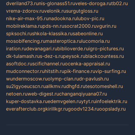
dveriland73.ru
nis-glonass51.ru
veles-doroga.ru
tb02.ru
vrema-zdorov.ru
velonik.ru
surgutgloss.ru
nike-air-max-95.ru
nadookna.ru
lubov-pic.ru
mobilreklama.ru
pds-nn.ru
socrat2000.ru
vgurin.ru
spksochi.ru
shkola-klassika.ru
sabeonline.ru
mosoblfencing.ru
masteroptica.ru
lucomoria.ru
iration.ru
devanagari.ru
biblioverde.ru
igro-pictures.ru
dk-tulamash.ru
s-dez-s.ru
peysok.ru
blackcountess.ru
asoftdoc.ru
scifichannel.ru
ocenka-appraisal.ru
mudconnector.ru
hitstih.ru
pik-finance.ru
vip-surfing.ru
wundermoscow.ru
olymp-clan.ru
dr-pavlush.ru
su2lgyoeucscn.ru
allkmv.ru
dhgfd.ru
tesotomeshell.ru
netoen.ru
web-digest.ru
changanqiyuana07.ru
kuper-dostavka.ru
edemvgelen.ru
ytyt.ru
infoelektrik.ru
everafterclub.org
kirillkgr.ru
goodv1234.ru
oopslady.ru