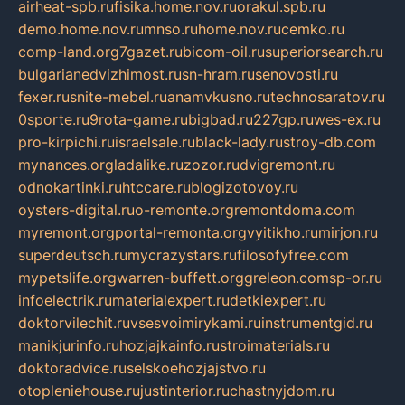
airheat-spb.ru
fisika.home.nov.ru
orakul.spb.ru
demo.home.nov.ru
mnso.ru
home.nov.ru
cemko.ru
comp-land.org
7gazet.ru
bicom-oil.ru
superiorsearch.ru
bulgarianedvizhimost.ru
sn-hram.ru
senovosti.ru
fexer.ru
snite-mebel.ru
anamvkusno.ru
technosaratov.ru
0sporte.ru
9rota-game.ru
bigbad.ru
227gp.ru
wes-ex.ru
pro-kirpichi.ru
israelsale.ru
black-lady.ru
stroy-db.com
mynances.org
ladalike.ru
zozor.ru
dvigremont.ru
odnokartinki.ru
htccare.ru
blogizotovoy.ru
oysters-digital.ru
o-remonte.org
remontdoma.com
myremont.org
portal-remonta.org
vyitikho.ru
mirjon.ru
superdeutsch.ru
mycrazystars.ru
filosofyfree.com
mypetslife.org
warren-buffett.org
greleon.com
sp-or.ru
infoelectrik.ru
materialexpert.ru
detkiexpert.ru
doktorvilechit.ru
vsesvoimirykami.ru
instrumentgid.ru
manikjurinfo.ru
hozjajkainfo.ru
stroimaterials.ru
doktoradvice.ru
selskoehozjajstvo.ru
otopleniehouse.ru
justinterior.ru
chastnyjdom.ru