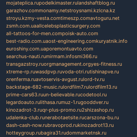
mojateplica.ru
podelkimaster.ru
landshaftblog.ru
garazhov.com
monamy.net
stroysnami.kz
lcna.kz
stroyu.kz
my-vesta.com
timeszp.com
avtoguru.net
zsmh.com.ua
allcelebsplasticsurgery.com
all-tattoos-for-men.com
poisk-auto.com
best-radio.com.ua
ost-engineering.com
kuryatnik.info
euroshiny.com.ua
poremontuavto.com
searchus-nauti.ru
mirmam.info
smi366.ru
transgazstroy.ru
orgmanagement.org
yes-fitness.ru
xtreme-rp.ru
wasdpvp.ru
voda-otri.ru
tishinapve.ru
orenferma.ru
avtoservis-avgust.ru
lord-tv.ru
backstage-682-music.ru
lordfilm7.ru
lordfilm13.ru
prime-cars63.ru
un-believable.ru
codetool.ru
legardoauto.ru
lithasa.ru
muz-1.ru
gooddver.ru
kinozadrot-3.ru
qr-plus-promo.ru
2shizashop.ru
udalenka-club.ru
nerabotaetsite.ru
carszona-bu.ru
dash-cash-now.ru
bravoprod.ru
kinozadrot13.ru
hotteygroup.ru
bagira31.ru
dommarketnsk.ru