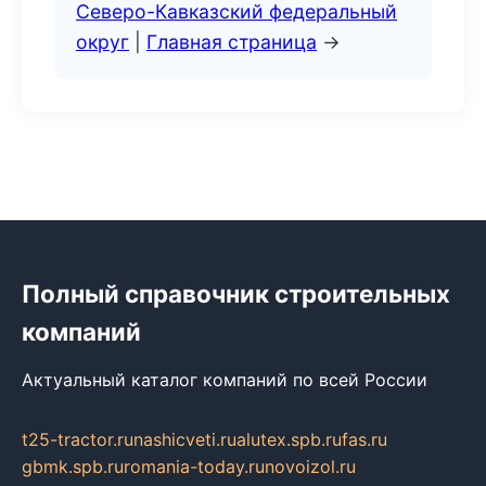
Северо-Кавказский федеральный
округ
|
Главная страница
→
Полный справочник строительных
компаний
Актуальный каталог компаний по всей России
t25-tractor.ru
nashicveti.ru
alutex.spb.ru
fas.ru
gbmk.spb.ru
romania-today.ru
novoizol.ru