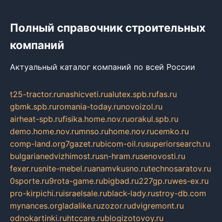
Полный справочник строительных
компаний
Актуальный каталог компаний по всей России
t25-tractor.ru
nashicveti.ru
alutex.spb.ru
fas.ru
gbmk.spb.ru
romania-today.ru
novoizol.ru
airheat-spb.ru
fisika.home.nov.ru
orakul.spb.ru
demo.home.nov.ru
mnso.ru
home.nov.ru
cemko.ru
comp-land.org
7gazet.ru
bicom-oil.ru
superiorsearch.ru
bulgarianedvizhimost.ru
sn-hram.ru
senovosti.ru
fexer.ru
snite-mebel.ru
anamvkusno.ru
technosaratov.ru
0sporte.ru
9rota-game.ru
bigbad.ru
227gp.ru
wes-ex.ru
pro-kirpichi.ru
israelsale.ru
black-lady.ru
stroy-db.com
mynances.org
ladalike.ru
zozor.ru
dvigremont.ru
odnokartinki.ru
htccare.ru
blogizotovoy.ru