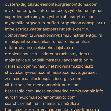
oysters-digital.ru
o-remonte.org
remontdoma.com
myremont.org
portal-remonta.org
vyitikho.ru
mirjon.ru
superdeutsch.ru
mycrazystars.ru
filosofyfree.com
mypetslife.org
warren-buffett.org
greleon.com
sp-or.ru
infoelectrik.ru
materialexpert.ru
detkiexpert.ru
doktorvilechit.ru
vsesvoimirykami.ru
instrumentgid.ru
manikjurinfo.ru
hozjajkainfo.ru
stroimaterials.ru
doktoradvice.ru
selskoehozjajstvo.ru
otopleniehouse.ru
justinterior.ru
chastnyjdom.ru
mojateplica.ru
podelkimaster.ru
landshaftblog.ru
garazhov.com
monamy.net
stroysnami.kz
lcna.kz
stroyu.kz
my-vesta.com
timeszp.com
avtoguru.net
zsmh.com.ua
allcelebsplasticsurgery.com
all-tattoos-for-men.com
poisk-auto.com
best-radio.com.ua
ost-engineering.com
kuryatnik.info
euroshiny.com.ua
poremontuavto.com
searchus-nauti.ru
mirmam.info
smi366.ru
transgazstroy.ru
orgmanagement.org
yes-fitness.ru