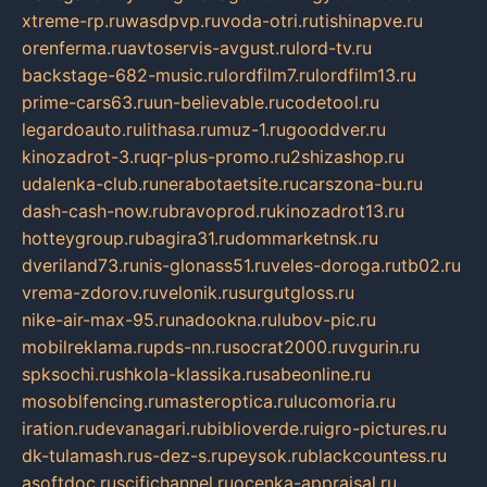
xtreme-rp.ru
wasdpvp.ru
voda-otri.ru
tishinapve.ru
orenferma.ru
avtoservis-avgust.ru
lord-tv.ru
backstage-682-music.ru
lordfilm7.ru
lordfilm13.ru
prime-cars63.ru
un-believable.ru
codetool.ru
legardoauto.ru
lithasa.ru
muz-1.ru
gooddver.ru
kinozadrot-3.ru
qr-plus-promo.ru
2shizashop.ru
udalenka-club.ru
nerabotaetsite.ru
carszona-bu.ru
dash-cash-now.ru
bravoprod.ru
kinozadrot13.ru
hotteygroup.ru
bagira31.ru
dommarketnsk.ru
dveriland73.ru
nis-glonass51.ru
veles-doroga.ru
tb02.ru
vrema-zdorov.ru
velonik.ru
surgutgloss.ru
nike-air-max-95.ru
nadookna.ru
lubov-pic.ru
mobilreklama.ru
pds-nn.ru
socrat2000.ru
vgurin.ru
spksochi.ru
shkola-klassika.ru
sabeonline.ru
mosoblfencing.ru
masteroptica.ru
lucomoria.ru
iration.ru
devanagari.ru
biblioverde.ru
igro-pictures.ru
dk-tulamash.ru
s-dez-s.ru
peysok.ru
blackcountess.ru
asoftdoc.ru
scifichannel.ru
ocenka-appraisal.ru