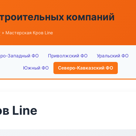
строительных компаний
г
» Мастерская Кров Line
ро-Западный ФО
Приволжский ФО
Уральский ФО
Южный ФО
Северо-Кавказский ФО
в Line