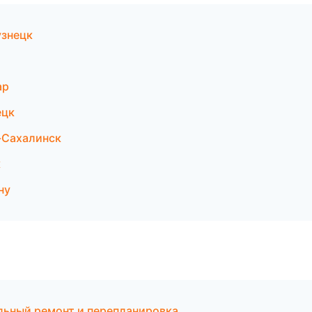
знецк
ар
ецк
-Сахалинск
к
ну
льный ремонт и перепланировка