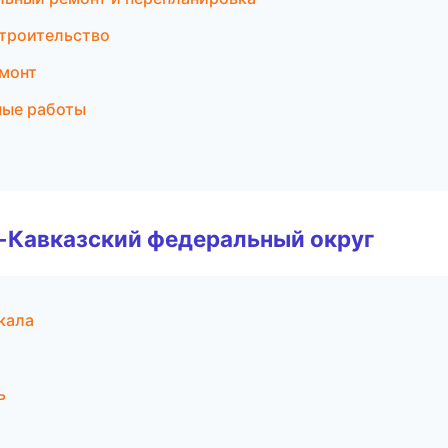
строительство
емонт
ные работы
о-Кавказский федеральный округ
кала
ь