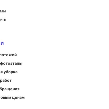
емы
динг
ми
платежей
 фотоэтапы
ая уборка
 работ
обращения
птовым ценам