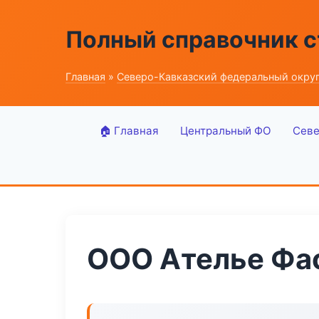
Полный справочник 
Главная
»
Северо-Кавказский федеральный окру
🏠 Главная
Центральный ФО
Севе
ООО Ателье Фа