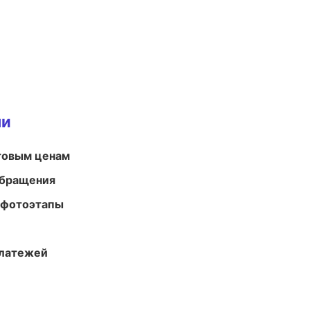
ми
птовым ценам
обращения
 фотоэтапы
платежей