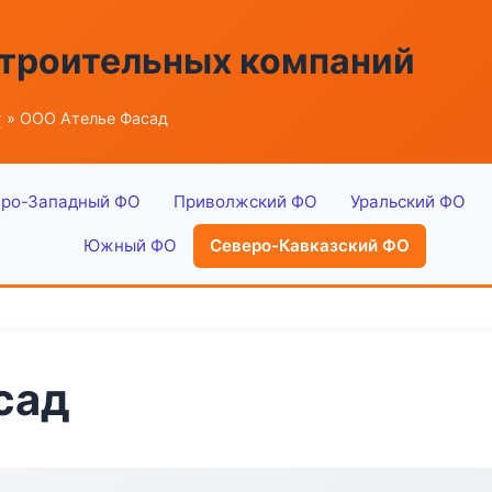
строительных компаний
г
» ООО Ателье Фасад
ро-Западный ФО
Приволжский ФО
Уральский ФО
Южный ФО
Северо-Кавказский ФО
сад