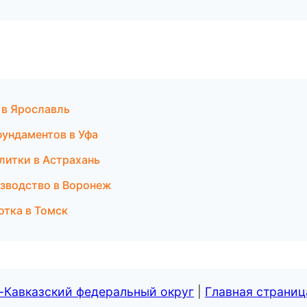
 в Ярославль
фундаментов в Уфа
литки в Астрахань
изводство в Воронеж
тка в Томск
-Кавказский федеральный округ
|
Главная страниц