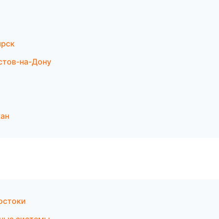
ярск
стов-на-Дону
кан
остоки