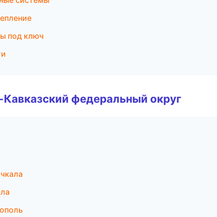
ные системы
тепление
ы под ключ
ти
о-Кавказский федеральный округ
ачкала
ала
рополь