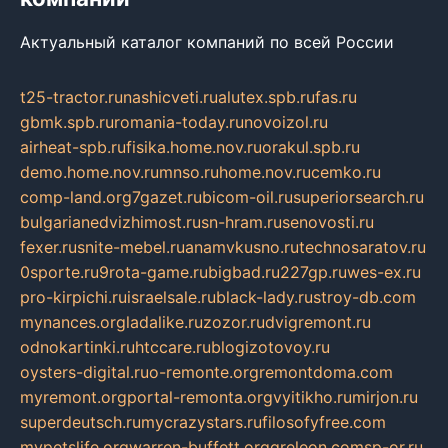
Актуальный каталог компаний по всей России
t25-tractor.ru
nashicveti.ru
alutex.spb.ru
fas.ru
gbmk.spb.ru
romania-today.ru
novoizol.ru
airheat-spb.ru
fisika.home.nov.ru
orakul.spb.ru
demo.home.nov.ru
mnso.ru
home.nov.ru
cemko.ru
comp-land.org
7gazet.ru
bicom-oil.ru
superiorsearch.ru
bulgarianedvizhimost.ru
sn-hram.ru
senovosti.ru
fexer.ru
snite-mebel.ru
anamvkusno.ru
technosaratov.ru
0sporte.ru
9rota-game.ru
bigbad.ru
227gp.ru
wes-ex.ru
pro-kirpichi.ru
israelsale.ru
black-lady.ru
stroy-db.com
mynances.org
ladalike.ru
zozor.ru
dvigremont.ru
odnokartinki.ru
htccare.ru
blogizotovoy.ru
oysters-digital.ru
o-remonte.org
remontdoma.com
myremont.org
portal-remonta.org
vyitikho.ru
mirjon.ru
superdeutsch.ru
mycrazystars.ru
filosofyfree.com
mypetslife.org
warren-buffett.org
greleon.com
sp-or.ru