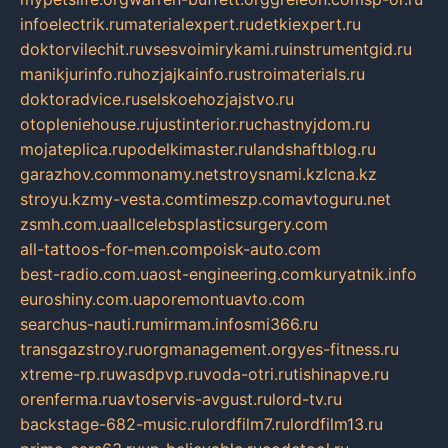
infoelectrik.ru
materialexpert.ru
detkiexpert.ru
doktorvilechit.ru
vsesvoimirykami.ru
instrumentgid.ru
manikjurinfo.ru
hozjajkainfo.ru
stroimaterials.ru
doktoradvice.ru
selskoehozjajstvo.ru
otopleniehouse.ru
justinterior.ru
chastnyjdom.ru
mojateplica.ru
podelkimaster.ru
landshaftblog.ru
garazhov.com
monamy.net
stroysnami.kz
lcna.kz
stroyu.kz
my-vesta.com
timeszp.com
avtoguru.net
zsmh.com.ua
allcelebsplasticsurgery.com
all-tattoos-for-men.com
poisk-auto.com
best-radio.com.ua
ost-engineering.com
kuryatnik.info
euroshiny.com.ua
poremontuavto.com
searchus-nauti.ru
mirmam.info
smi366.ru
transgazstroy.ru
orgmanagement.org
yes-fitness.ru
xtreme-rp.ru
wasdpvp.ru
voda-otri.ru
tishinapve.ru
orenferma.ru
avtoservis-avgust.ru
lord-tv.ru
backstage-682-music.ru
lordfilm7.ru
lordfilm13.ru