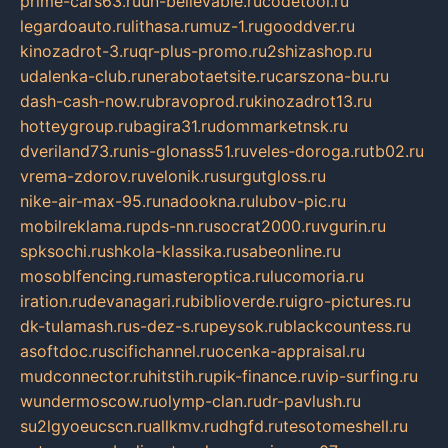
prime-cars63.ru
un-believable.ru
codetool.ru
legardoauto.ru
lithasa.ru
muz-1.ru
gooddver.ru
kinozadrot-3.ru
qr-plus-promo.ru
2shizashop.ru
udalenka-club.ru
nerabotaetsite.ru
carszona-bu.ru
dash-cash-now.ru
bravoprod.ru
kinozadrot13.ru
hotteygroup.ru
bagira31.ru
dommarketnsk.ru
dveriland73.ru
nis-glonass51.ru
veles-doroga.ru
tb02.ru
vrema-zdorov.ru
velonik.ru
surgutgloss.ru
nike-air-max-95.ru
nadookna.ru
lubov-pic.ru
mobilreklama.ru
pds-nn.ru
socrat2000.ru
vgurin.ru
spksochi.ru
shkola-klassika.ru
sabeonline.ru
mosoblfencing.ru
masteroptica.ru
lucomoria.ru
iration.ru
devanagari.ru
biblioverde.ru
igro-pictures.ru
dk-tulamash.ru
s-dez-s.ru
peysok.ru
blackcountess.ru
asoftdoc.ru
scifichannel.ru
ocenka-appraisal.ru
mudconnector.ru
hitstih.ru
pik-finance.ru
vip-surfing.ru
wundermoscow.ru
olymp-clan.ru
dr-pavlush.ru
su2lgyoeucscn.ru
allkmv.ru
dhgfd.ru
tesotomeshell.ru