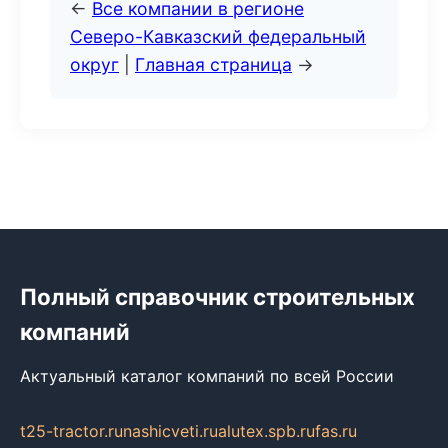
←
Все компании в регионе
Северо-Кавказский федеральный
округ
|
Главная страница
→
Полный справочник строительных
компаний
Актуальный каталог компаний по всей России
t25-tractor.ru
nashicveti.ru
alutex.spb.ru
fas.ru