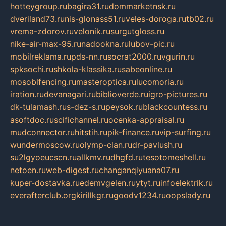
hotteygroup.ru
bagira31.ru
dommarketnsk.ru
dveriland73.ru
nis-glonass51.ru
veles-doroga.ru
tb02.ru
vrema-zdorov.ru
velonik.ru
surgutgloss.ru
nike-air-max-95.ru
nadookna.ru
lubov-pic.ru
mobilreklama.ru
pds-nn.ru
socrat2000.ru
vgurin.ru
spksochi.ru
shkola-klassika.ru
sabeonline.ru
mosoblfencing.ru
masteroptica.ru
lucomoria.ru
iration.ru
devanagari.ru
biblioverde.ru
igro-pictures.ru
dk-tulamash.ru
s-dez-s.ru
peysok.ru
blackcountess.ru
asoftdoc.ru
scifichannel.ru
ocenka-appraisal.ru
mudconnector.ru
hitstih.ru
pik-finance.ru
vip-surfing.ru
wundermoscow.ru
olymp-clan.ru
dr-pavlush.ru
su2lgyoeucscn.ru
allkmv.ru
dhgfd.ru
tesotomeshell.ru
netoen.ru
web-digest.ru
changanqiyuana07.ru
kuper-dostavka.ru
edemvgelen.ru
ytyt.ru
infoelektrik.ru
everafterclub.org
kirillkgr.ru
goodv1234.ru
oopslady.ru