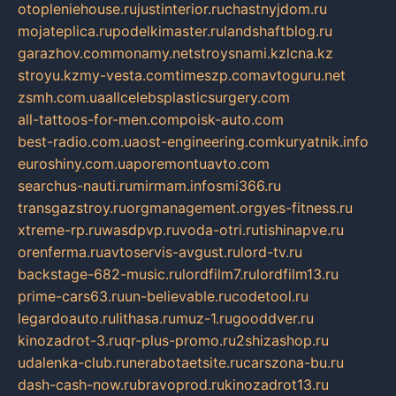
otopleniehouse.ru
justinterior.ru
chastnyjdom.ru
mojateplica.ru
podelkimaster.ru
landshaftblog.ru
garazhov.com
monamy.net
stroysnami.kz
lcna.kz
stroyu.kz
my-vesta.com
timeszp.com
avtoguru.net
zsmh.com.ua
allcelebsplasticsurgery.com
all-tattoos-for-men.com
poisk-auto.com
best-radio.com.ua
ost-engineering.com
kuryatnik.info
euroshiny.com.ua
poremontuavto.com
searchus-nauti.ru
mirmam.info
smi366.ru
transgazstroy.ru
orgmanagement.org
yes-fitness.ru
xtreme-rp.ru
wasdpvp.ru
voda-otri.ru
tishinapve.ru
orenferma.ru
avtoservis-avgust.ru
lord-tv.ru
backstage-682-music.ru
lordfilm7.ru
lordfilm13.ru
prime-cars63.ru
un-believable.ru
codetool.ru
legardoauto.ru
lithasa.ru
muz-1.ru
gooddver.ru
kinozadrot-3.ru
qr-plus-promo.ru
2shizashop.ru
udalenka-club.ru
nerabotaetsite.ru
carszona-bu.ru
dash-cash-now.ru
bravoprod.ru
kinozadrot13.ru