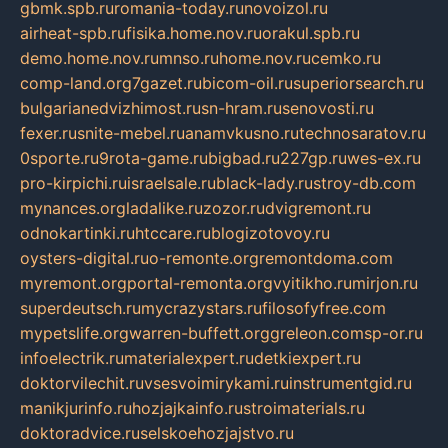
gbmk.spb.ru
romania-today.ru
novoizol.ru
airheat-spb.ru
fisika.home.nov.ru
orakul.spb.ru
demo.home.nov.ru
mnso.ru
home.nov.ru
cemko.ru
comp-land.org
7gazet.ru
bicom-oil.ru
superiorsearch.ru
bulgarianedvizhimost.ru
sn-hram.ru
senovosti.ru
fexer.ru
snite-mebel.ru
anamvkusno.ru
technosaratov.ru
0sporte.ru
9rota-game.ru
bigbad.ru
227gp.ru
wes-ex.ru
pro-kirpichi.ru
israelsale.ru
black-lady.ru
stroy-db.com
mynances.org
ladalike.ru
zozor.ru
dvigremont.ru
odnokartinki.ru
htccare.ru
blogizotovoy.ru
oysters-digital.ru
o-remonte.org
remontdoma.com
myremont.org
portal-remonta.org
vyitikho.ru
mirjon.ru
superdeutsch.ru
mycrazystars.ru
filosofyfree.com
mypetslife.org
warren-buffett.org
greleon.com
sp-or.ru
infoelectrik.ru
materialexpert.ru
detkiexpert.ru
doktorvilechit.ru
vsesvoimirykami.ru
instrumentgid.ru
manikjurinfo.ru
hozjajkainfo.ru
stroimaterials.ru
doktoradvice.ru
selskoehozjajstvo.ru