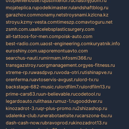
otopleniehouse.ru
justinterior.ru
chastnyjdom.ru
mojateplica.ru
podelkimaster.ru
landshaftblog.ru
garazhov.com
monamy.net
stroysnami.kz
lcna.kz
stroyu.kz
my-vesta.com
timeszp.com
avtoguru.net
zsmh.com.ua
allcelebsplasticsurgery.com
all-tattoos-for-men.com
poisk-auto.com
best-radio.com.ua
ost-engineering.com
kuryatnik.info
euroshiny.com.ua
poremontuavto.com
searchus-nauti.ru
mirmam.info
smi366.ru
transgazstroy.ru
orgmanagement.org
yes-fitness.ru
xtreme-rp.ru
wasdpvp.ru
voda-otri.ru
tishinapve.ru
orenferma.ru
avtoservis-avgust.ru
lord-tv.ru
backstage-682-music.ru
lordfilm7.ru
lordfilm13.ru
prime-cars63.ru
un-believable.ru
codetool.ru
legardoauto.ru
lithasa.ru
muz-1.ru
gooddver.ru
kinozadrot-3.ru
qr-plus-promo.ru
2shizashop.ru
udalenka-club.ru
nerabotaetsite.ru
carszona-bu.ru
dash-cash-now.ru
bravoprod.ru
kinozadrot13.ru