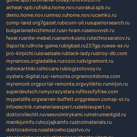
airheat-spb.ru
fisika.home.nov.ru
orakul.spb.ru
demo.home.nov.ru
mnso.ru
home.nov.ru
cemko.ru
comp-land.org
7gazet.ru
bicom-oil.ru
superiorsearch.ru
bulgarianedvizhimost.ru
sn-hram.ru
senovosti.ru
fexer.ru
snite-mebel.ru
anamvkusno.ru
technosaratov.ru
0sporte.ru
9rota-game.ru
bigbad.ru
227gp.ru
wes-ex.ru
pro-kirpichi.ru
israelsale.ru
black-lady.ru
stroy-db.com
mynances.org
ladalike.ru
zozor.ru
dvigremont.ru
odnokartinki.ru
htccare.ru
blogizotovoy.ru
oysters-digital.ru
o-remonte.org
remontdoma.com
myremont.org
portal-remonta.org
vyitikho.ru
mirjon.ru
superdeutsch.ru
mycrazystars.ru
filosofyfree.com
mypetslife.org
warren-buffett.org
greleon.com
sp-or.ru
infoelectrik.ru
materialexpert.ru
detkiexpert.ru
doktorvilechit.ru
vsesvoimirykami.ru
instrumentgid.ru
manikjurinfo.ru
hozjajkainfo.ru
stroimaterials.ru
doktoradvice.ru
selskoehozjajstvo.ru