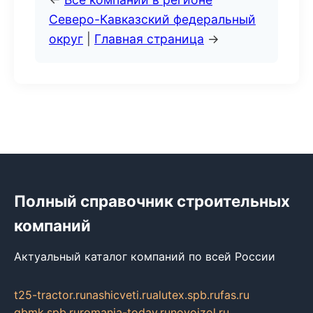
Северо-Кавказский федеральный
округ
|
Главная страница
→
Полный справочник строительных
компаний
Актуальный каталог компаний по всей России
t25-tractor.ru
nashicveti.ru
alutex.spb.ru
fas.ru
gbmk.spb.ru
romania-today.ru
novoizol.ru