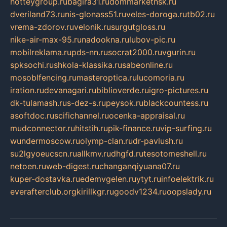
hotteygroup.ru
bagira31.ru
dommarketnsk.ru
dveriland73.ru
nis-glonass51.ru
veles-doroga.ru
tb02.ru
vrema-zdorov.ru
velonik.ru
surgutgloss.ru
nike-air-max-95.ru
nadookna.ru
lubov-pic.ru
mobilreklama.ru
pds-nn.ru
socrat2000.ru
vgurin.ru
spksochi.ru
shkola-klassika.ru
sabeonline.ru
mosoblfencing.ru
masteroptica.ru
lucomoria.ru
iration.ru
devanagari.ru
biblioverde.ru
igro-pictures.ru
dk-tulamash.ru
s-dez-s.ru
peysok.ru
blackcountess.ru
asoftdoc.ru
scifichannel.ru
ocenka-appraisal.ru
mudconnector.ru
hitstih.ru
pik-finance.ru
vip-surfing.ru
wundermoscow.ru
olymp-clan.ru
dr-pavlush.ru
su2lgyoeucscn.ru
allkmv.ru
dhgfd.ru
tesotomeshell.ru
netoen.ru
web-digest.ru
changanqiyuana07.ru
kuper-dostavka.ru
edemvgelen.ru
ytyt.ru
infoelektrik.ru
everafterclub.org
kirillkgr.ru
goodv1234.ru
oopslady.ru