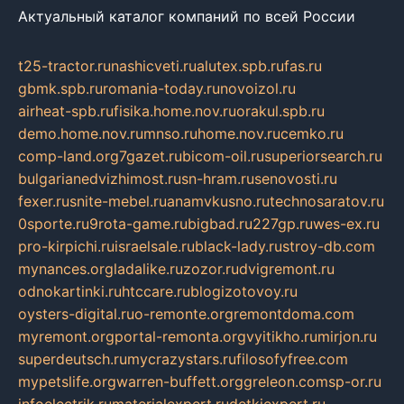
Актуальный каталог компаний по всей России
t25-tractor.ru
nashicveti.ru
alutex.spb.ru
fas.ru
gbmk.spb.ru
romania-today.ru
novoizol.ru
airheat-spb.ru
fisika.home.nov.ru
orakul.spb.ru
demo.home.nov.ru
mnso.ru
home.nov.ru
cemko.ru
comp-land.org
7gazet.ru
bicom-oil.ru
superiorsearch.ru
bulgarianedvizhimost.ru
sn-hram.ru
senovosti.ru
fexer.ru
snite-mebel.ru
anamvkusno.ru
technosaratov.ru
0sporte.ru
9rota-game.ru
bigbad.ru
227gp.ru
wes-ex.ru
pro-kirpichi.ru
israelsale.ru
black-lady.ru
stroy-db.com
mynances.org
ladalike.ru
zozor.ru
dvigremont.ru
odnokartinki.ru
htccare.ru
blogizotovoy.ru
oysters-digital.ru
o-remonte.org
remontdoma.com
myremont.org
portal-remonta.org
vyitikho.ru
mirjon.ru
superdeutsch.ru
mycrazystars.ru
filosofyfree.com
mypetslife.org
warren-buffett.org
greleon.com
sp-or.ru