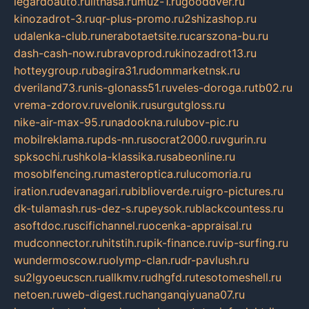
legardoauto.ru
lithasa.ru
muz-1.ru
gooddver.ru
kinozadrot-3.ru
qr-plus-promo.ru
2shizashop.ru
udalenka-club.ru
nerabotaetsite.ru
carszona-bu.ru
dash-cash-now.ru
bravoprod.ru
kinozadrot13.ru
hotteygroup.ru
bagira31.ru
dommarketnsk.ru
dveriland73.ru
nis-glonass51.ru
veles-doroga.ru
tb02.ru
vrema-zdorov.ru
velonik.ru
surgutgloss.ru
nike-air-max-95.ru
nadookna.ru
lubov-pic.ru
mobilreklama.ru
pds-nn.ru
socrat2000.ru
vgurin.ru
spksochi.ru
shkola-klassika.ru
sabeonline.ru
mosoblfencing.ru
masteroptica.ru
lucomoria.ru
iration.ru
devanagari.ru
biblioverde.ru
igro-pictures.ru
dk-tulamash.ru
s-dez-s.ru
peysok.ru
blackcountess.ru
asoftdoc.ru
scifichannel.ru
ocenka-appraisal.ru
mudconnector.ru
hitstih.ru
pik-finance.ru
vip-surfing.ru
wundermoscow.ru
olymp-clan.ru
dr-pavlush.ru
su2lgyoeucscn.ru
allkmv.ru
dhgfd.ru
tesotomeshell.ru
netoen.ru
web-digest.ru
changanqiyuana07.ru