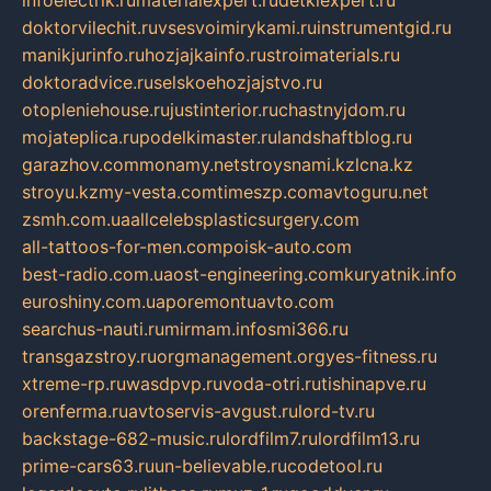
infoelectrik.ru
materialexpert.ru
detkiexpert.ru
doktorvilechit.ru
vsesvoimirykami.ru
instrumentgid.ru
manikjurinfo.ru
hozjajkainfo.ru
stroimaterials.ru
doktoradvice.ru
selskoehozjajstvo.ru
otopleniehouse.ru
justinterior.ru
chastnyjdom.ru
mojateplica.ru
podelkimaster.ru
landshaftblog.ru
garazhov.com
monamy.net
stroysnami.kz
lcna.kz
stroyu.kz
my-vesta.com
timeszp.com
avtoguru.net
zsmh.com.ua
allcelebsplasticsurgery.com
all-tattoos-for-men.com
poisk-auto.com
best-radio.com.ua
ost-engineering.com
kuryatnik.info
euroshiny.com.ua
poremontuavto.com
searchus-nauti.ru
mirmam.info
smi366.ru
transgazstroy.ru
orgmanagement.org
yes-fitness.ru
xtreme-rp.ru
wasdpvp.ru
voda-otri.ru
tishinapve.ru
orenferma.ru
avtoservis-avgust.ru
lord-tv.ru
backstage-682-music.ru
lordfilm7.ru
lordfilm13.ru
prime-cars63.ru
un-believable.ru
codetool.ru