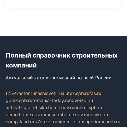
Полный справочник строительных
компаний
Актуальный каталог компаний по всей России
t25-tractor.ru
nashicveti.ru
alutex.spb.ru
fas.ru
gbmk.spb.ru
romania-today.ru
novoizol.ru
airheat-spb.ru
fisika.home.nov.ru
orakul.spb.ru
demo.home.nov.ru
mnso.ru
home.nov.ru
cemko.ru
comp-land.org
7gazet.ru
bicom-oil.ru
superiorsearch.ru