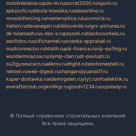
mobilreklama.ru
pds-nn.ru
socrat2000.ru
vgurin.ru
spksochi.ru
shkola-klassika.ru
sabeonline.ru
mosoblfencing.ru
masteroptica.ru
lucomoria.ru
iration.ru
devanagari.ru
biblioverde.ru
igro-pictures.ru
dk-tulamash.ru
s-dez-s.ru
peysok.ru
blackcountess.ru
asoftdoc.ru
scifichannel.ru
ocenka-appraisal.ru
mudconnector.ru
hitstih.ru
pik-finance.ru
vip-surfing.ru
wundermoscow.ru
olymp-clan.ru
dr-pavlush.ru
su2lgyoeucscn.ru
allkmv.ru
dhgfd.ru
tesotomeshell.ru
netoen.ru
web-digest.ru
changanqiyuana07.ru
kuper-dostavka.ru
edemvgelen.ru
ytyt.ru
infoelektrik.ru
everafterclub.org
kirillkgr.ru
goodv1234.ru
oopslady.ru
© Полный справочник строительных компаний.
Все права защищены.