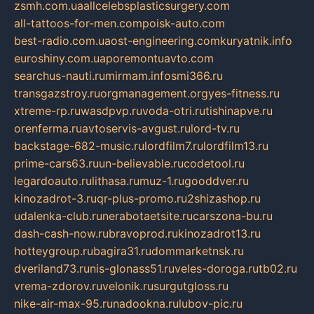
zsmh.com.ua
allcelebsplasticsurgery.com
all-tattoos-for-men.com
poisk-auto.com
best-radio.com.ua
ost-engineering.com
kuryatnik.info
euroshiny.com.ua
poremontuavto.com
searchus-nauti.ru
mirmam.info
smi366.ru
transgazstroy.ru
orgmanagement.org
yes-fitness.ru
xtreme-rp.ru
wasdpvp.ru
voda-otri.ru
tishinapve.ru
orenferma.ru
avtoservis-avgust.ru
lord-tv.ru
backstage-682-music.ru
lordfilm7.ru
lordfilm13.ru
prime-cars63.ru
un-believable.ru
codetool.ru
legardoauto.ru
lithasa.ru
muz-1.ru
gooddver.ru
kinozadrot-3.ru
qr-plus-promo.ru
2shizashop.ru
udalenka-club.ru
nerabotaetsite.ru
carszona-bu.ru
dash-cash-now.ru
bravoprod.ru
kinozadrot13.ru
hotteygroup.ru
bagira31.ru
dommarketnsk.ru
dveriland73.ru
nis-glonass51.ru
veles-doroga.ru
tb02.ru
vrema-zdorov.ru
velonik.ru
surgutgloss.ru
nike-air-max-95.ru
nadookna.ru
lubov-pic.ru