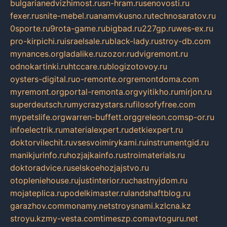
bulgarianedvizhimost.ru
sn-hram.ru
senovosti.ru
fexer.ru
snite-mebel.ru
anamvkusno.ru
technosaratov.ru
0sporte.ru
9rota-game.ru
bigbad.ru
227gp.ru
wes-ex.ru
pro-kirpichi.ru
israelsale.ru
black-lady.ru
stroy-db.com
mynances.org
ladalike.ru
zozor.ru
dvigremont.ru
odnokartinki.ru
htccare.ru
blogizotovoy.ru
oysters-digital.ru
o-remonte.org
remontdoma.com
myremont.org
portal-remonta.org
vyitikho.ru
mirjon.ru
superdeutsch.ru
mycrazystars.ru
filosofyfree.com
mypetslife.org
warren-buffett.org
greleon.com
sp-or.ru
infoelectrik.ru
materialexpert.ru
detkiexpert.ru
doktorvilechit.ru
vsesvoimirykami.ru
instrumentgid.ru
manikjurinfo.ru
hozjajkainfo.ru
stroimaterials.ru
doktoradvice.ru
selskoehozjajstvo.ru
otopleniehouse.ru
justinterior.ru
chastnyjdom.ru
mojateplica.ru
podelkimaster.ru
landshaftblog.ru
garazhov.com
monamy.net
stroysnami.kz
lcna.kz
stroyu.kz
my-vesta.com
timeszp.com
avtoguru.net