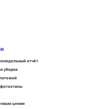
ми
женедельный отчёт
ая уборка
платежей
 фотоэтапы
птовым ценам