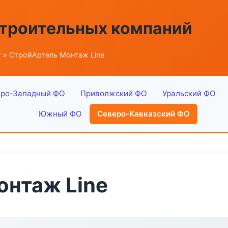
строительных компаний
г
» СтройАртель Монтаж Line
ро-Западный ФО
Приволжский ФО
Уральский ФО
Южный ФО
Северо-Кавказский ФО
онтаж Line