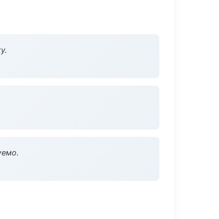
у.
уемо.