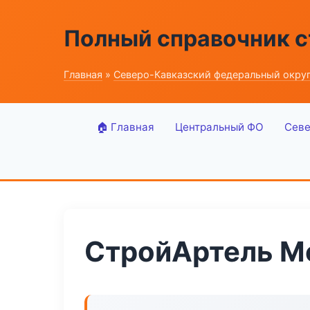
Полный справочник 
Главная
»
Северо-Кавказский федеральный окру
🏠 Главная
Центральный ФО
Севе
СтройАртель М