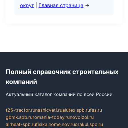
округ
|
Главная страница
→
Полный справочник строительных
компаний
Актуальный каталог компаний по всей России
t25-tractor.ru
nashicveti.ru
alutex.spb.ru
fas.ru
gbmk.spb.ru
romania-today.ru
novoizol.ru
airheat-spb.ru
fisika.home.nov.ru
orakul.spb.ru