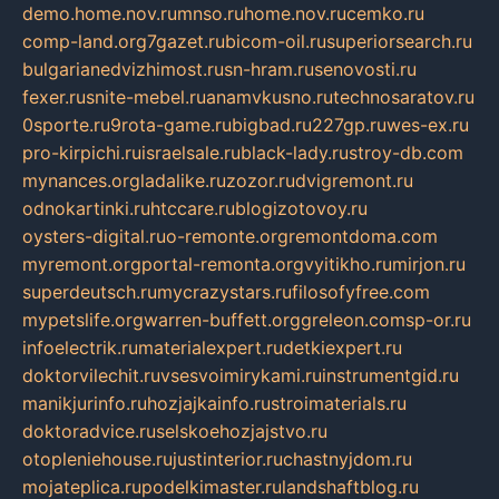
demo.home.nov.ru
mnso.ru
home.nov.ru
cemko.ru
comp-land.org
7gazet.ru
bicom-oil.ru
superiorsearch.ru
bulgarianedvizhimost.ru
sn-hram.ru
senovosti.ru
fexer.ru
snite-mebel.ru
anamvkusno.ru
technosaratov.ru
0sporte.ru
9rota-game.ru
bigbad.ru
227gp.ru
wes-ex.ru
pro-kirpichi.ru
israelsale.ru
black-lady.ru
stroy-db.com
mynances.org
ladalike.ru
zozor.ru
dvigremont.ru
odnokartinki.ru
htccare.ru
blogizotovoy.ru
oysters-digital.ru
o-remonte.org
remontdoma.com
myremont.org
portal-remonta.org
vyitikho.ru
mirjon.ru
superdeutsch.ru
mycrazystars.ru
filosofyfree.com
mypetslife.org
warren-buffett.org
greleon.com
sp-or.ru
infoelectrik.ru
materialexpert.ru
detkiexpert.ru
doktorvilechit.ru
vsesvoimirykami.ru
instrumentgid.ru
manikjurinfo.ru
hozjajkainfo.ru
stroimaterials.ru
doktoradvice.ru
selskoehozjajstvo.ru
otopleniehouse.ru
justinterior.ru
chastnyjdom.ru
mojateplica.ru
podelkimaster.ru
landshaftblog.ru