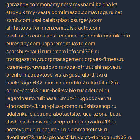
garazhov.com
monamy.net
stroysnami.kz
lcna.kz
stroyu.kz
my-vesta.com
timeszp.com
avtoguru.net
zsmh.com.ua
allcelebsplasticsurgery.com
all-tattoos-for-men.com
poisk-auto.com
best-radio.com.ua
ost-engineering.com
kuryatnik.info
euroshiny.com.ua
poremontuavto.com
searchus-nauti.ru
mirmam.info
smi366.ru
transgazstroy.ru
orgmanagement.org
yes-fitness.ru
xtreme-rp.ru
wasdpvp.ru
voda-otri.ru
tishinapve.ru
orenferma.ru
avtoservis-avgust.ru
lord-tv.ru
backstage-682-music.ru
lordfilm7.ru
lordfilm13.ru
prime-cars63.ru
un-believable.ru
codetool.ru
legardoauto.ru
lithasa.ru
muz-1.ru
gooddver.ru
kinozadrot-3.ru
qr-plus-promo.ru
2shizashop.ru
udalenka-club.ru
nerabotaetsite.ru
carszona-bu.ru
dash-cash-now.ru
bravoprod.ru
kinozadrot13.ru
hotteygroup.ru
bagira31.ru
dommarketnsk.ru
dveriland73.ru
nis-glonass51.ru
veles-doroga.ru
tb02.ru