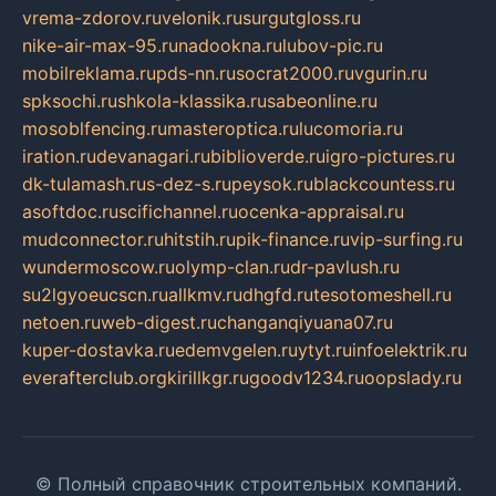
vrema-zdorov.ru
velonik.ru
surgutgloss.ru
nike-air-max-95.ru
nadookna.ru
lubov-pic.ru
mobilreklama.ru
pds-nn.ru
socrat2000.ru
vgurin.ru
spksochi.ru
shkola-klassika.ru
sabeonline.ru
mosoblfencing.ru
masteroptica.ru
lucomoria.ru
iration.ru
devanagari.ru
biblioverde.ru
igro-pictures.ru
dk-tulamash.ru
s-dez-s.ru
peysok.ru
blackcountess.ru
asoftdoc.ru
scifichannel.ru
ocenka-appraisal.ru
mudconnector.ru
hitstih.ru
pik-finance.ru
vip-surfing.ru
wundermoscow.ru
olymp-clan.ru
dr-pavlush.ru
su2lgyoeucscn.ru
allkmv.ru
dhgfd.ru
tesotomeshell.ru
netoen.ru
web-digest.ru
changanqiyuana07.ru
kuper-dostavka.ru
edemvgelen.ru
ytyt.ru
infoelektrik.ru
everafterclub.org
kirillkgr.ru
goodv1234.ru
oopslady.ru
© Полный справочник строительных компаний.