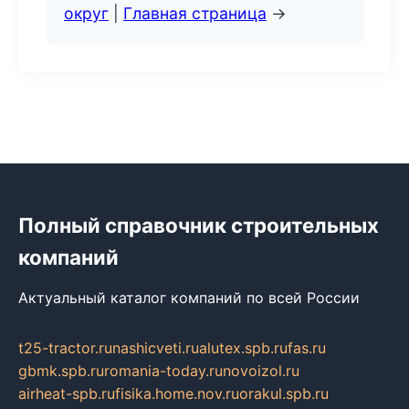
округ
|
Главная страница
→
Полный справочник строительных
компаний
Актуальный каталог компаний по всей России
t25-tractor.ru
nashicveti.ru
alutex.spb.ru
fas.ru
gbmk.spb.ru
romania-today.ru
novoizol.ru
airheat-spb.ru
fisika.home.nov.ru
orakul.spb.ru