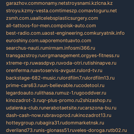
garazhov.com
monamy.net
stroysnami.kz
lcna.kz
stroyu.kz
my-vesta.com
timeszp.com
avtoguru.net
zsmh.com.ua
allcelebsplasticsurgery.com
all-tattoos-for-men.com
poisk-auto.com
best-radio.com.ua
ost-engineering.com
kuryatnik.info
euroshiny.com.ua
poremontuavto.com
searchus-nauti.ru
mirmam.info
smi366.ru
transgazstroy.ru
orgmanagement.org
yes-fitness.ru
xtreme-rp.ru
wasdpvp.ru
voda-otri.ru
tishinapve.ru
orenferma.ru
avtoservis-avgust.ru
lord-tv.ru
backstage-682-music.ru
lordfilm7.ru
lordfilm13.ru
prime-cars63.ru
un-believable.ru
codetool.ru
legardoauto.ru
lithasa.ru
muz-1.ru
gooddver.ru
kinozadrot-3.ru
qr-plus-promo.ru
2shizashop.ru
udalenka-club.ru
nerabotaetsite.ru
carszona-bu.ru
dash-cash-now.ru
bravoprod.ru
kinozadrot13.ru
hotteygroup.ru
bagira31.ru
dommarketnsk.ru
dveriland73.ru
nis-glonass51.ru
veles-doroga.ru
tb02.ru