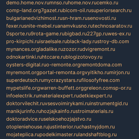
demo.home.nov.ru
mnso.ru
home.nov.ru
cemko.ru
comp-land.org
7gazet.ru
bicom-oil.ru
superiorsearch.ru
bulgarianedvizhimost.ru
sn-hram.ru
senovosti.ru
fexer.ru
snite-mebel.ru
anamvkusno.ru
technosaratov.ru
0sporte.ru
9rota-game.ru
bigbad.ru
227gp.ru
wes-ex.ru
pro-kirpichi.ru
israelsale.ru
black-lady.ru
stroy-db.com
mynances.org
ladalike.ru
zozor.ru
dvigremont.ru
odnokartinki.ru
htccare.ru
blogizotovoy.ru
oysters-digital.ru
o-remonte.org
remontdoma.com
myremont.org
portal-remonta.org
vyitikho.ru
mirjon.ru
superdeutsch.ru
mycrazystars.ru
filosofyfree.com
mypetslife.org
warren-buffett.org
greleon.com
sp-or.ru
infoelectrik.ru
materialexpert.ru
detkiexpert.ru
doktorvilechit.ru
vsesvoimirykami.ru
instrumentgid.ru
manikjurinfo.ru
hozjajkainfo.ru
stroimaterials.ru
doktoradvice.ru
selskoehozjajstvo.ru
otopleniehouse.ru
justinterior.ru
chastnyjdom.ru
mojateplica.ru
podelkimaster.ru
landshaftblog.ru