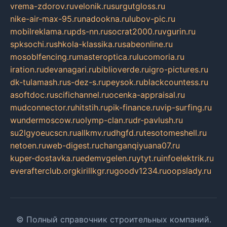
vrema-zdorov.ru
velonik.ru
surgutgloss.ru
nike-air-max-95.ru
nadookna.ru
lubov-pic.ru
mobilreklama.ru
pds-nn.ru
socrat2000.ru
vgurin.ru
spksochi.ru
shkola-klassika.ru
sabeonline.ru
mosoblfencing.ru
masteroptica.ru
lucomoria.ru
iration.ru
devanagari.ru
biblioverde.ru
igro-pictures.ru
dk-tulamash.ru
s-dez-s.ru
peysok.ru
blackcountess.ru
asoftdoc.ru
scifichannel.ru
ocenka-appraisal.ru
mudconnector.ru
hitstih.ru
pik-finance.ru
vip-surfing.ru
wundermoscow.ru
olymp-clan.ru
dr-pavlush.ru
su2lgyoeucscn.ru
allkmv.ru
dhgfd.ru
tesotomeshell.ru
netoen.ru
web-digest.ru
changanqiyuana07.ru
kuper-dostavka.ru
edemvgelen.ru
ytyt.ru
infoelektrik.ru
everafterclub.org
kirillkgr.ru
goodv1234.ru
oopslady.ru
© Полный справочник строительных компаний.