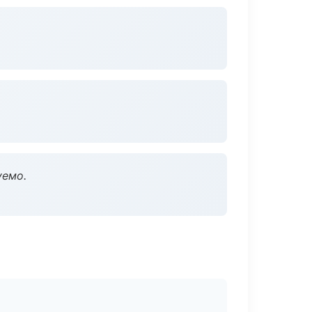
уемо.