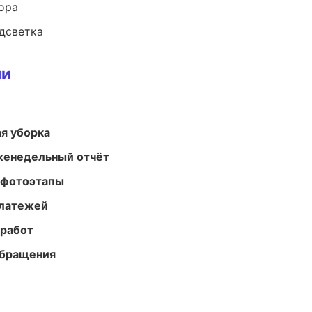
ора
одсветка
ми
ая уборка
женедельный отчёт
 фотоэтапы
платежей
 работ
обращения