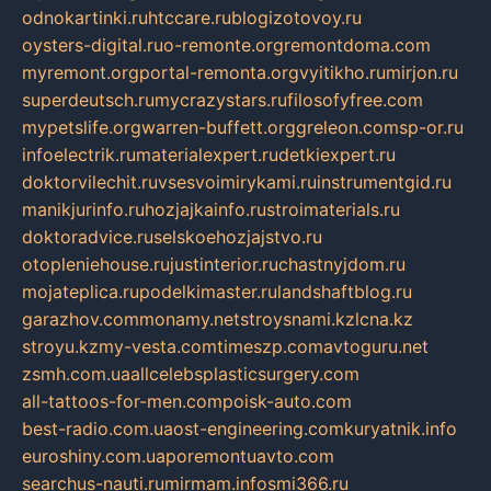
odnokartinki.ru
htccare.ru
blogizotovoy.ru
oysters-digital.ru
o-remonte.org
remontdoma.com
myremont.org
portal-remonta.org
vyitikho.ru
mirjon.ru
superdeutsch.ru
mycrazystars.ru
filosofyfree.com
mypetslife.org
warren-buffett.org
greleon.com
sp-or.ru
infoelectrik.ru
materialexpert.ru
detkiexpert.ru
doktorvilechit.ru
vsesvoimirykami.ru
instrumentgid.ru
manikjurinfo.ru
hozjajkainfo.ru
stroimaterials.ru
doktoradvice.ru
selskoehozjajstvo.ru
otopleniehouse.ru
justinterior.ru
chastnyjdom.ru
mojateplica.ru
podelkimaster.ru
landshaftblog.ru
garazhov.com
monamy.net
stroysnami.kz
lcna.kz
stroyu.kz
my-vesta.com
timeszp.com
avtoguru.net
zsmh.com.ua
allcelebsplasticsurgery.com
all-tattoos-for-men.com
poisk-auto.com
best-radio.com.ua
ost-engineering.com
kuryatnik.info
euroshiny.com.ua
poremontuavto.com
searchus-nauti.ru
mirmam.info
smi366.ru