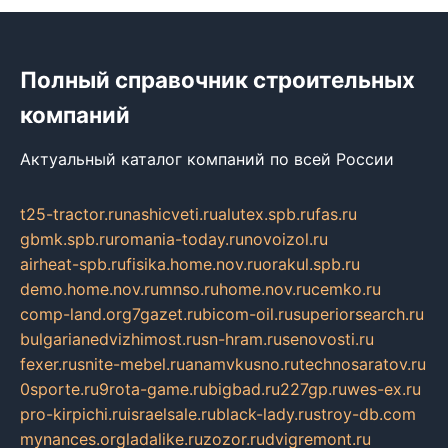
Полный справочник строительных
компаний
Актуальный каталог компаний по всей России
t25-tractor.ru
nashicveti.ru
alutex.spb.ru
fas.ru
gbmk.spb.ru
romania-today.ru
novoizol.ru
airheat-spb.ru
fisika.home.nov.ru
orakul.spb.ru
demo.home.nov.ru
mnso.ru
home.nov.ru
cemko.ru
comp-land.org
7gazet.ru
bicom-oil.ru
superiorsearch.ru
bulgarianedvizhimost.ru
sn-hram.ru
senovosti.ru
fexer.ru
snite-mebel.ru
anamvkusno.ru
technosaratov.ru
0sporte.ru
9rota-game.ru
bigbad.ru
227gp.ru
wes-ex.ru
pro-kirpichi.ru
israelsale.ru
black-lady.ru
stroy-db.com
mynances.org
ladalike.ru
zozor.ru
dvigremont.ru