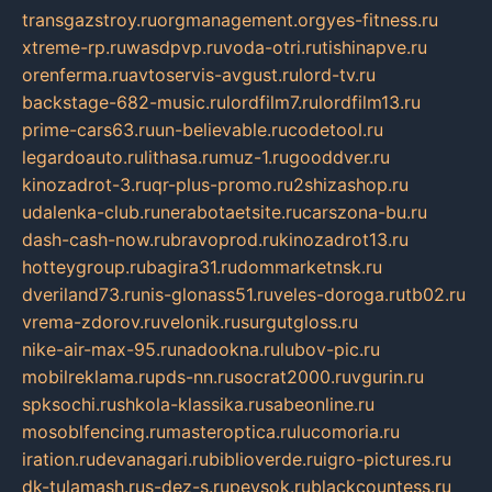
transgazstroy.ru
orgmanagement.org
yes-fitness.ru
xtreme-rp.ru
wasdpvp.ru
voda-otri.ru
tishinapve.ru
orenferma.ru
avtoservis-avgust.ru
lord-tv.ru
backstage-682-music.ru
lordfilm7.ru
lordfilm13.ru
prime-cars63.ru
un-believable.ru
codetool.ru
legardoauto.ru
lithasa.ru
muz-1.ru
gooddver.ru
kinozadrot-3.ru
qr-plus-promo.ru
2shizashop.ru
udalenka-club.ru
nerabotaetsite.ru
carszona-bu.ru
dash-cash-now.ru
bravoprod.ru
kinozadrot13.ru
hotteygroup.ru
bagira31.ru
dommarketnsk.ru
dveriland73.ru
nis-glonass51.ru
veles-doroga.ru
tb02.ru
vrema-zdorov.ru
velonik.ru
surgutgloss.ru
nike-air-max-95.ru
nadookna.ru
lubov-pic.ru
mobilreklama.ru
pds-nn.ru
socrat2000.ru
vgurin.ru
spksochi.ru
shkola-klassika.ru
sabeonline.ru
mosoblfencing.ru
masteroptica.ru
lucomoria.ru
iration.ru
devanagari.ru
biblioverde.ru
igro-pictures.ru
dk-tulamash.ru
s-dez-s.ru
peysok.ru
blackcountess.ru