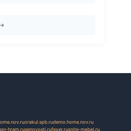
→
home.nov.ru
orakul.spb.ru
demo.home.nov.ru
u
sn-hram.ru
senovosti.ru
fexer.ru
snite-mebel.ru