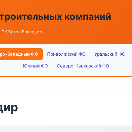
строительных компаний
 СК Бетон Бригадир
ро-Западный ФО
Приволжский ФО
Уральский ФО
Южный ФО
Северо-Кавказский ФО
дир