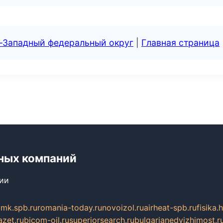
о-Западный федеральный округ
|
Главная страница
ных компаний
сии
mk.spb.ru
romania-today.ru
novoizol.ru
airheat-spb.ru
fisika.
azet.ru
bicom-oil.ru
superiorsearch.ru
bulgarianedvizhimost.r