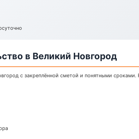
осуточно
ьство в Великий Новгород
овгород с закреплённой сметой и понятными сроками.
ора