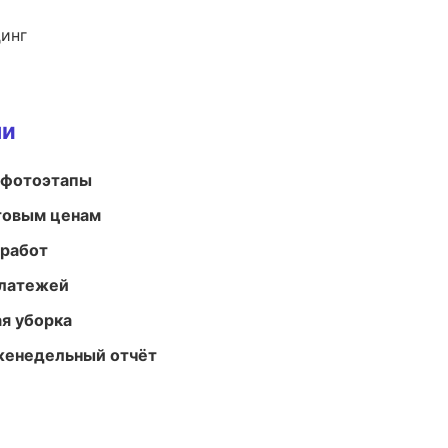
динг
ми
 фотоэтапы
птовым ценам
 работ
платежей
ая уборка
женедельный отчёт