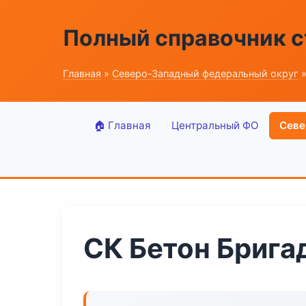
Полный справочник 
Главная
»
Северо-Западный федеральный округ
»
🏠 Главная
Центральный ФО
Севе
СК Бетон Брига