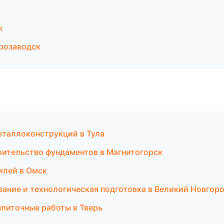
к
розаводск
еталлоконструкций в Тула
оительство фундаментов в Магнитогорск
илей в Омск
ание и технологическая подготовка в Великий Новгор
плиточные работы в Тверь