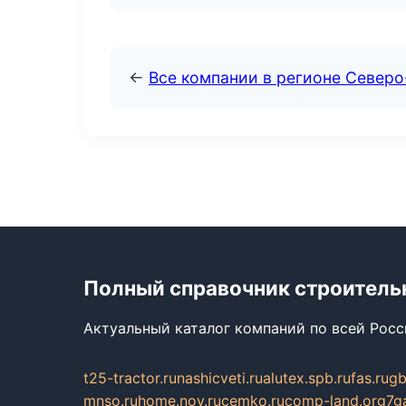
←
Все компании в регионе Север
Полный справочник строитель
Актуальный каталог компаний по всей Рос
t25-tractor.ru
nashicveti.ru
alutex.spb.ru
fas.ru
gb
mnso.ru
home.nov.ru
cemko.ru
comp-land.org
7g