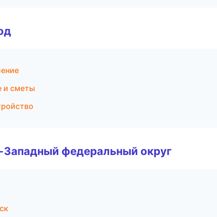
од
ление
 и сметы
тройство
о-Западный федеральный округ
ск