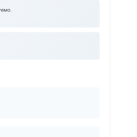
уемо.