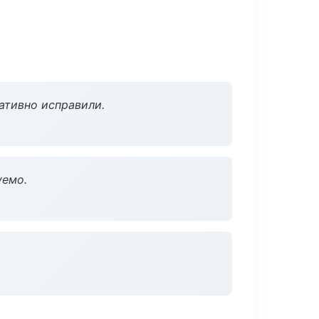
ативно исправили.
уемо.