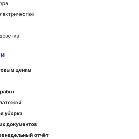
ора
электричество
одсветка
ми
птовым ценам
 работ
платежей
ая уборка
их документов
женедельный отчёт