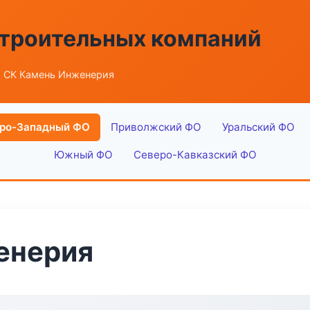
строительных компаний
 СК Камень Инженерия
ро-Западный ФО
Приволжский ФО
Уральский ФО
Южный ФО
Северо-Кавказский ФО
енерия