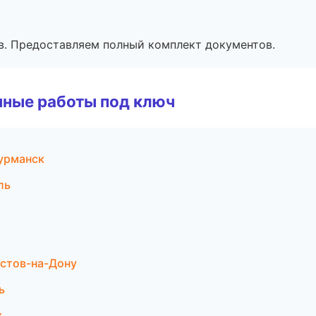
в. Предоставляем полный комплект документов.
чные работы под ключ
урманск
ль
стов-на-Дону
ь
к