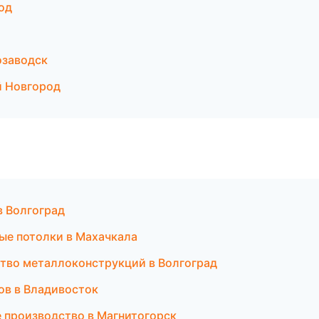
од
озаводск
й Новгород
в Волгоград
ые потолки в Махачкала
тво металлоконструкций в Волгоград
ов в Владивосток
 производство в Магнитогорск