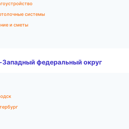
агоустройство
отолочные системы
ние и сметы
о-Западный федеральный округ
водск
тербург