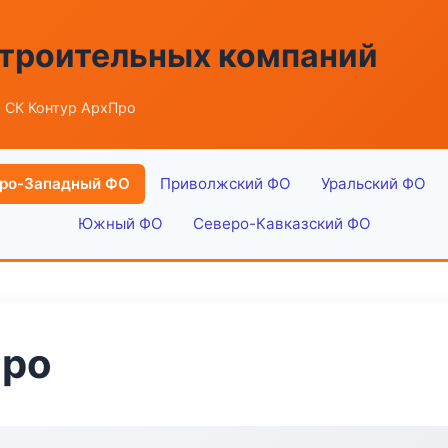
строительных компаний
 СК Контур АрхПро
ро-Западный ФО
Приволжский ФО
Уральский ФО
Южный ФО
Северо-Кавказский ФО
Про