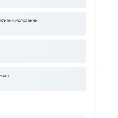
ативно исправили.
уемо.