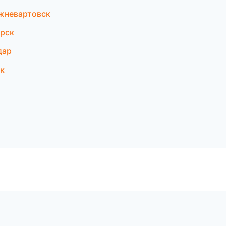
жневартовск
орск
дар
к