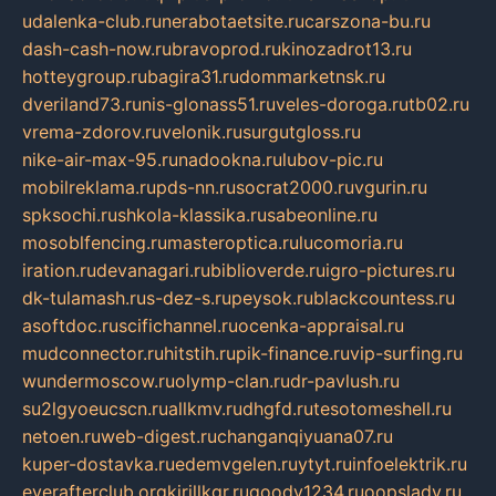
udalenka-club.ru
nerabotaetsite.ru
carszona-bu.ru
dash-cash-now.ru
bravoprod.ru
kinozadrot13.ru
hotteygroup.ru
bagira31.ru
dommarketnsk.ru
dveriland73.ru
nis-glonass51.ru
veles-doroga.ru
tb02.ru
vrema-zdorov.ru
velonik.ru
surgutgloss.ru
nike-air-max-95.ru
nadookna.ru
lubov-pic.ru
mobilreklama.ru
pds-nn.ru
socrat2000.ru
vgurin.ru
spksochi.ru
shkola-klassika.ru
sabeonline.ru
mosoblfencing.ru
masteroptica.ru
lucomoria.ru
iration.ru
devanagari.ru
biblioverde.ru
igro-pictures.ru
dk-tulamash.ru
s-dez-s.ru
peysok.ru
blackcountess.ru
asoftdoc.ru
scifichannel.ru
ocenka-appraisal.ru
mudconnector.ru
hitstih.ru
pik-finance.ru
vip-surfing.ru
wundermoscow.ru
olymp-clan.ru
dr-pavlush.ru
su2lgyoeucscn.ru
allkmv.ru
dhgfd.ru
tesotomeshell.ru
netoen.ru
web-digest.ru
changanqiyuana07.ru
kuper-dostavka.ru
edemvgelen.ru
ytyt.ru
infoelektrik.ru
everafterclub.org
kirillkgr.ru
goodv1234.ru
oopslady.ru