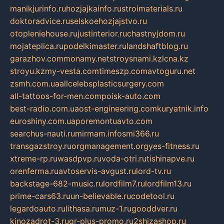
manikjurinfo.ru
hozjajkainfo.ru
stroimaterials.ru
doktoradvice.ru
selskoehozjajstvo.ru
otopleniehouse.ru
justinterior.ru
chastnyjdom.ru
mojateplica.ru
podelkimaster.ru
landshaftblog.ru
garazhov.com
monamy.net
stroysnami.kz
lcna.kz
stroyu.kz
my-vesta.com
timeszp.com
avtoguru.net
zsmh.com.ua
allcelebsplasticsurgery.com
all-tattoos-for-men.com
poisk-auto.com
best-radio.com.ua
ost-engineering.com
kuryatnik.info
euroshiny.com.ua
poremontuavto.com
searchus-nauti.ru
mirmam.info
smi366.ru
transgazstroy.ru
orgmanagement.org
yes-fitness.ru
xtreme-rp.ru
wasdpvp.ru
voda-otri.ru
tishinapve.ru
orenferma.ru
avtoservis-avgust.ru
lord-tv.ru
backstage-682-music.ru
lordfilm7.ru
lordfilm13.ru
prime-cars63.ru
un-believable.ru
codetool.ru
legardoauto.ru
lithasa.ru
muz-1.ru
gooddver.ru
kinozadrot-3.ru
qr-plus-promo.ru
2shizashop.ru