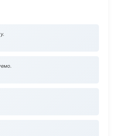
у.
уемо.