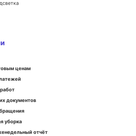
одсветка
ми
птовым ценам
платежей
 работ
их документов
обращения
ая уборка
женедельный отчёт