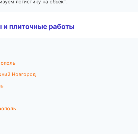
изуем логистику на объект.
 и плиточные работы
тополь
жний Новгород
нь
рополь