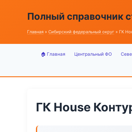
Полный справочник 
Главная
»
Сибирский федеральный округ
» ГК Ho
🏠 Главная
Центральный ФО
Севе
ГК House Конту