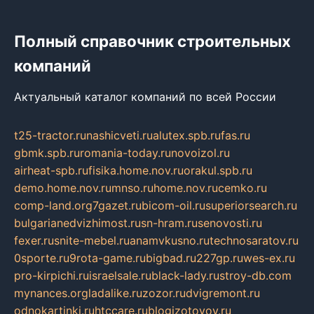
Полный справочник строительных
компаний
Актуальный каталог компаний по всей России
t25-tractor.ru
nashicveti.ru
alutex.spb.ru
fas.ru
gbmk.spb.ru
romania-today.ru
novoizol.ru
airheat-spb.ru
fisika.home.nov.ru
orakul.spb.ru
demo.home.nov.ru
mnso.ru
home.nov.ru
cemko.ru
comp-land.org
7gazet.ru
bicom-oil.ru
superiorsearch.ru
bulgarianedvizhimost.ru
sn-hram.ru
senovosti.ru
fexer.ru
snite-mebel.ru
anamvkusno.ru
technosaratov.ru
0sporte.ru
9rota-game.ru
bigbad.ru
227gp.ru
wes-ex.ru
pro-kirpichi.ru
israelsale.ru
black-lady.ru
stroy-db.com
mynances.org
ladalike.ru
zozor.ru
dvigremont.ru
odnokartinki.ru
htccare.ru
blogizotovoy.ru