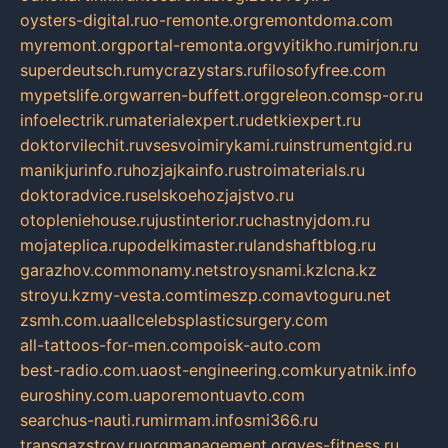
oysters-digital.ru
o-remonte.org
remontdoma.com
myremont.org
portal-remonta.org
vyitikho.ru
mirjon.ru
superdeutsch.ru
mycrazystars.ru
filosofyfree.com
mypetslife.org
warren-buffett.org
greleon.com
sp-or.ru
infoelectrik.ru
materialexpert.ru
detkiexpert.ru
doktorvilechit.ru
vsesvoimirykami.ru
instrumentgid.ru
manikjurinfo.ru
hozjajkainfo.ru
stroimaterials.ru
doktoradvice.ru
selskoehozjajstvo.ru
otopleniehouse.ru
justinterior.ru
chastnyjdom.ru
mojateplica.ru
podelkimaster.ru
landshaftblog.ru
garazhov.com
monamy.net
stroysnami.kz
lcna.kz
stroyu.kz
my-vesta.com
timeszp.com
avtoguru.net
zsmh.com.ua
allcelebsplasticsurgery.com
all-tattoos-for-men.com
poisk-auto.com
best-radio.com.ua
ost-engineering.com
kuryatnik.info
euroshiny.com.ua
poremontuavto.com
searchus-nauti.ru
mirmam.info
smi366.ru
transgazstroy.ru
orgmanagement.org
yes-fitness.ru