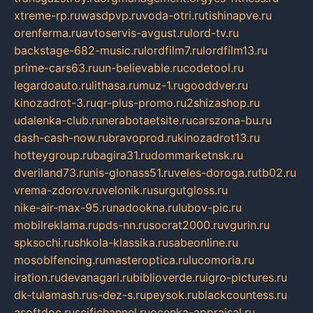
xtreme-rp.ru
wasdpvp.ru
voda-otri.ru
tishinapve.ru
orenferma.ru
avtoservis-avgust.ru
lord-tv.ru
backstage-682-music.ru
lordfilm7.ru
lordfilm13.ru
prime-cars63.ru
un-believable.ru
codetool.ru
legardoauto.ru
lithasa.ru
muz-1.ru
gooddver.ru
kinozadrot-3.ru
qr-plus-promo.ru
2shizashop.ru
udalenka-club.ru
nerabotaetsite.ru
carszona-bu.ru
dash-cash-now.ru
bravoprod.ru
kinozadrot13.ru
hotteygroup.ru
bagira31.ru
dommarketnsk.ru
dveriland73.ru
nis-glonass51.ru
veles-doroga.ru
tb02.ru
vrema-zdorov.ru
velonik.ru
surgutgloss.ru
nike-air-max-95.ru
nadookna.ru
lubov-pic.ru
mobilreklama.ru
pds-nn.ru
socrat2000.ru
vgurin.ru
spksochi.ru
shkola-klassika.ru
sabeonline.ru
mosoblfencing.ru
masteroptica.ru
lucomoria.ru
iration.ru
devanagari.ru
biblioverde.ru
igro-pictures.ru
dk-tulamash.ru
s-dez-s.ru
peysok.ru
blackcountess.ru
asoftdoc.ru
scifichannel.ru
ocenka-appraisal.ru