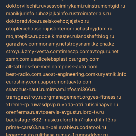
doktorvilechit.ru
vsesvoimirykami.ru
instrumentgid.ru
manikjurinfo.ru
hozjajkainfo.ru
stroimaterials.ru
doktoradvice.ru
selskoehozjajstvo.ru
otopleniehouse.ru
justinterior.ru
chastnyjdom.ru
mojateplica.ru
podelkimaster.ru
landshaftblog.ru
garazhov.com
monamy.net
stroysnami.kz
lcna.kz
stroyu.kz
my-vesta.com
timeszp.com
avtoguru.net
zsmh.com.ua
allcelebsplasticsurgery.com
all-tattoos-for-men.com
poisk-auto.com
best-radio.com.ua
ost-engineering.com
kuryatnik.info
euroshiny.com.ua
poremontuavto.com
searchus-nauti.ru
mirmam.info
smi366.ru
transgazstroy.ru
orgmanagement.org
yes-fitness.ru
xtreme-rp.ru
wasdpvp.ru
voda-otri.ru
tishinapve.ru
orenferma.ru
avtoservis-avgust.ru
lord-tv.ru
backstage-682-music.ru
lordfilm7.ru
lordfilm13.ru
prime-cars63.ru
un-believable.ru
codetool.ru
legardoauto.ru
lithasa.ru
muz-1.ru
gooddver.ru