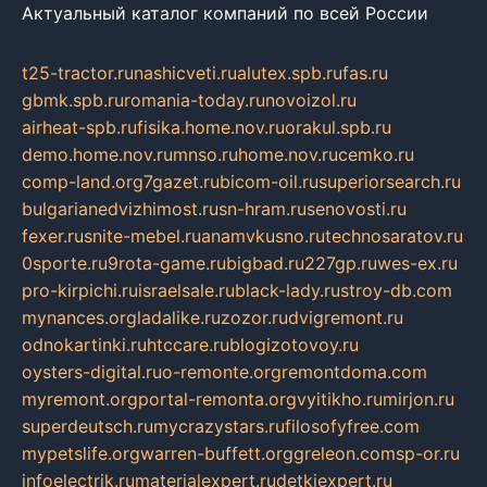
Актуальный каталог компаний по всей России
t25-tractor.ru
nashicveti.ru
alutex.spb.ru
fas.ru
gbmk.spb.ru
romania-today.ru
novoizol.ru
airheat-spb.ru
fisika.home.nov.ru
orakul.spb.ru
demo.home.nov.ru
mnso.ru
home.nov.ru
cemko.ru
comp-land.org
7gazet.ru
bicom-oil.ru
superiorsearch.ru
bulgarianedvizhimost.ru
sn-hram.ru
senovosti.ru
fexer.ru
snite-mebel.ru
anamvkusno.ru
technosaratov.ru
0sporte.ru
9rota-game.ru
bigbad.ru
227gp.ru
wes-ex.ru
pro-kirpichi.ru
israelsale.ru
black-lady.ru
stroy-db.com
mynances.org
ladalike.ru
zozor.ru
dvigremont.ru
odnokartinki.ru
htccare.ru
blogizotovoy.ru
oysters-digital.ru
o-remonte.org
remontdoma.com
myremont.org
portal-remonta.org
vyitikho.ru
mirjon.ru
superdeutsch.ru
mycrazystars.ru
filosofyfree.com
mypetslife.org
warren-buffett.org
greleon.com
sp-or.ru
infoelectrik.ru
materialexpert.ru
detkiexpert.ru