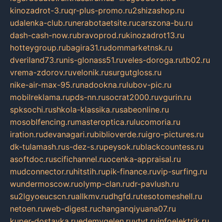
kinozadrot-3.ru
qr-plus-promo.ru
2shizashop.ru
udalenka-club.ru
nerabotaetsite.ru
carszona-bu.ru
dash-cash-now.ru
bravoprod.ru
kinozadrot13.ru
hotteygroup.ru
bagira31.ru
dommarketnsk.ru
dveriland73.ru
nis-glonass51.ru
veles-doroga.ru
tb02.ru
vrema-zdorov.ru
velonik.ru
surgutgloss.ru
nike-air-max-95.ru
nadookna.ru
lubov-pic.ru
mobilreklama.ru
pds-nn.ru
socrat2000.ru
vgurin.ru
spksochi.ru
shkola-klassika.ru
sabeonline.ru
mosoblfencing.ru
masteroptica.ru
lucomoria.ru
iration.ru
devanagari.ru
biblioverde.ru
igro-pictures.ru
dk-tulamash.ru
s-dez-s.ru
peysok.ru
blackcountess.ru
asoftdoc.ru
scifichannel.ru
ocenka-appraisal.ru
mudconnector.ru
hitstih.ru
pik-finance.ru
vip-surfing.ru
wundermoscow.ru
olymp-clan.ru
dr-pavlush.ru
su2lgyoeucscn.ru
allkmv.ru
dhgfd.ru
tesotomeshell.ru
netoen.ru
web-digest.ru
changanqiyuana07.ru
kuper-dostavka.ru
edemvgelen.ru
ytyt.ru
infoelektrik.ru