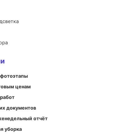
одсветка
ора
ми
 фотоэтапы
птовым ценам
 работ
их документов
женедельный отчёт
ая уборка