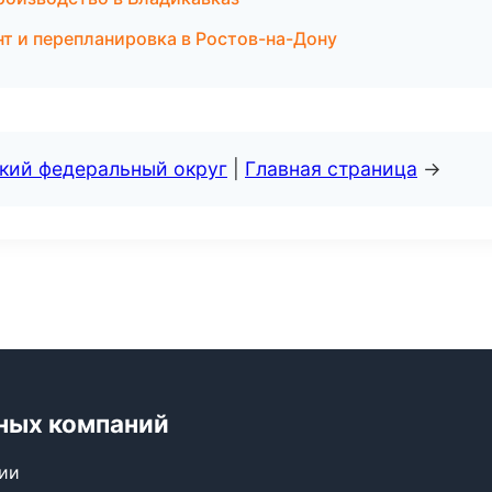
т и перепланировка в Ростов-на-Дону
ский федеральный округ
|
Главная страница
→
ных компаний
сии