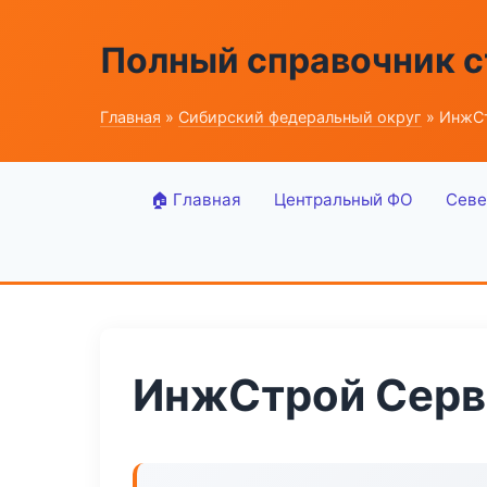
Полный справочник 
Главная
»
Сибирский федеральный округ
» ИнжСт
🏠 Главная
Центральный ФО
Севе
ИнжСтрой Серв