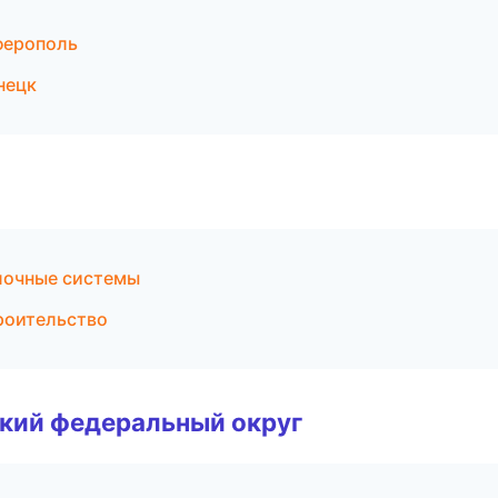
ферополь
нецк
лочные системы
роительство
ский федеральный округ