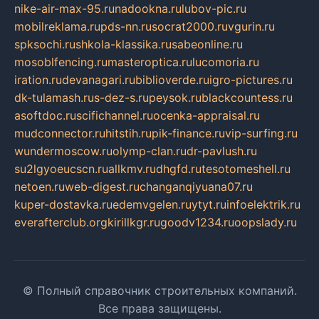
nike-air-max-95.ru
nadookna.ru
lubov-pic.ru
mobilreklama.ru
pds-nn.ru
socrat2000.ru
vgurin.ru
spksochi.ru
shkola-klassika.ru
sabeonline.ru
mosoblfencing.ru
masteroptica.ru
lucomoria.ru
iration.ru
devanagari.ru
biblioverde.ru
igro-pictures.ru
dk-tulamash.ru
s-dez-s.ru
peysok.ru
blackcountess.ru
asoftdoc.ru
scifichannel.ru
ocenka-appraisal.ru
mudconnector.ru
hitstih.ru
pik-finance.ru
vip-surfing.ru
wundermoscow.ru
olymp-clan.ru
dr-pavlush.ru
su2lgyoeucscn.ru
allkmv.ru
dhgfd.ru
tesotomeshell.ru
netoen.ru
web-digest.ru
changanqiyuana07.ru
kuper-dostavka.ru
edemvgelen.ru
ytyt.ru
infoelektrik.ru
everafterclub.org
kirillkgr.ru
goodv1234.ru
oopslady.ru
© Полный справочник строительных компаний.
Все права защищены.