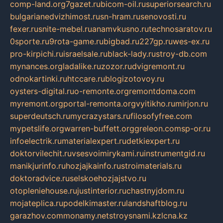
comp-land.org
7gazet.ru
bicom-oil.ru
superiorsearch.ru
bulgarianedvizhimost.ru
sn-hram.ru
senovosti.ru
fexer.ru
snite-mebel.ru
anamvkusno.ru
technosaratov.ru
0sporte.ru
9rota-game.ru
bigbad.ru
227gp.ru
wes-ex.ru
pro-kirpichi.ru
israelsale.ru
black-lady.ru
stroy-db.com
mynances.org
ladalike.ru
zozor.ru
dvigremont.ru
odnokartinki.ru
htccare.ru
blogizotovoy.ru
oysters-digital.ru
o-remonte.org
remontdoma.com
myremont.org
portal-remonta.org
vyitikho.ru
mirjon.ru
superdeutsch.ru
mycrazystars.ru
filosofyfree.com
mypetslife.org
warren-buffett.org
greleon.com
sp-or.ru
infoelectrik.ru
materialexpert.ru
detkiexpert.ru
doktorvilechit.ru
vsesvoimirykami.ru
instrumentgid.ru
manikjurinfo.ru
hozjajkainfo.ru
stroimaterials.ru
doktoradvice.ru
selskoehozjajstvo.ru
otopleniehouse.ru
justinterior.ru
chastnyjdom.ru
mojateplica.ru
podelkimaster.ru
landshaftblog.ru
garazhov.com
monamy.net
stroysnami.kz
lcna.kz