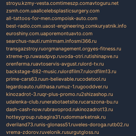
stroyu.kz
my-vesta.com
timeszp.com
avtoguru.net
zsmh.com.ua
allcelebsplasticsurgery.com
all-tattoos-for-men.com
poisk-auto.com
best-radio.com.ua
ost-engineering.com
kuryatnik.info
euroshiny.com.ua
poremontuavto.com
searchus-nauti.ru
mirmam.info
smi366.ru
transgazstroy.ru
orgmanagement.org
yes-fitness.ru
xtreme-rp.ru
wasdpvp.ru
voda-otri.ru
tishinapve.ru
orenferma.ru
avtoservis-avgust.ru
lord-tv.ru
backstage-682-music.ru
lordfilm7.ru
lordfilm13.ru
prime-cars63.ru
un-believable.ru
codetool.ru
legardoauto.ru
lithasa.ru
muz-1.ru
gooddver.ru
kinozadrot-3.ru
qr-plus-promo.ru
2shizashop.ru
udalenka-club.ru
nerabotaetsite.ru
carszona-bu.ru
dash-cash-now.ru
bravoprod.ru
kinozadrot13.ru
hotteygroup.ru
bagira31.ru
dommarketnsk.ru
dveriland73.ru
nis-glonass51.ru
veles-doroga.ru
tb02.ru
vrema-zdorov.ru
velonik.ru
surgutgloss.ru