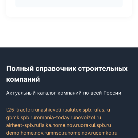
Полный справочник строительных
компаний
Актуальный каталог компаний по всей России
t25-tractor.ru
nashicveti.ru
alutex.spb.ru
fas.ru
gbmk.spb.ru
romania-today.ru
novoizol.ru
airheat-spb.ru
fisika.home.nov.ru
orakul.spb.ru
demo.home.nov.ru
mnso.ru
home.nov.ru
cemko.ru