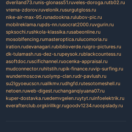
dveriland73.ru
nis-glonass51.ru
veles-doroga.ru
tb02.ru
vrema-zdorov.ru
velonik.ru
surgutgloss.ru
nike-air-max-95.ru
nadookna.ru
lubov-pic.ru
mobilreklama.ru
pds-nn.ru
socrat2000.ru
vgurin.ru
spksochi.ru
shkola-klassika.ru
sabeonline.ru
mosoblfencing.ru
masteroptica.ru
lucomoria.ru
iration.ru
devanagari.ru
biblioverde.ru
igro-pictures.ru
dk-tulamash.ru
s-dez-s.ru
peysok.ru
blackcountess.ru
asoftdoc.ru
scifichannel.ru
ocenka-appraisal.ru
mudconnector.ru
hitstih.ru
pik-finance.ru
vip-surfing.ru
wundermoscow.ru
olymp-clan.ru
dr-pavlush.ru
su2lgyoeucscn.ru
allkmv.ru
dhgfd.ru
tesotomeshell.ru
netoen.ru
web-digest.ru
changanqiyuana07.ru
kuper-dostavka.ru
edemvgelen.ru
ytyt.ru
infoelektrik.ru
everafterclub.org
kirillkgr.ru
goodv1234.ru
oopslady.ru