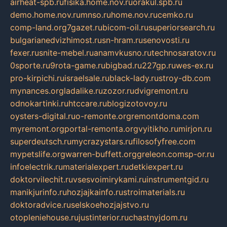
airheat-spb.ru
fisika.home.nov.ru
orakul.spb.ru
demo.home.nov.ru
mnso.ru
home.nov.ru
cemko.ru
comp-land.org
7gazet.ru
bicom-oil.ru
superiorsearch.ru
bulgarianedvizhimost.ru
sn-hram.ru
senovosti.ru
fexer.ru
snite-mebel.ru
anamvkusno.ru
technosaratov.ru
0sporte.ru
9rota-game.ru
bigbad.ru
227gp.ru
wes-ex.ru
pro-kirpichi.ru
israelsale.ru
black-lady.ru
stroy-db.com
mynances.org
ladalike.ru
zozor.ru
dvigremont.ru
odnokartinki.ru
htccare.ru
blogizotovoy.ru
oysters-digital.ru
o-remonte.org
remontdoma.com
myremont.org
portal-remonta.org
vyitikho.ru
mirjon.ru
superdeutsch.ru
mycrazystars.ru
filosofyfree.com
mypetslife.org
warren-buffett.org
greleon.com
sp-or.ru
infoelectrik.ru
materialexpert.ru
detkiexpert.ru
doktorvilechit.ru
vsesvoimirykami.ru
instrumentgid.ru
manikjurinfo.ru
hozjajkainfo.ru
stroimaterials.ru
doktoradvice.ru
selskoehozjajstvo.ru
otopleniehouse.ru
justinterior.ru
chastnyjdom.ru