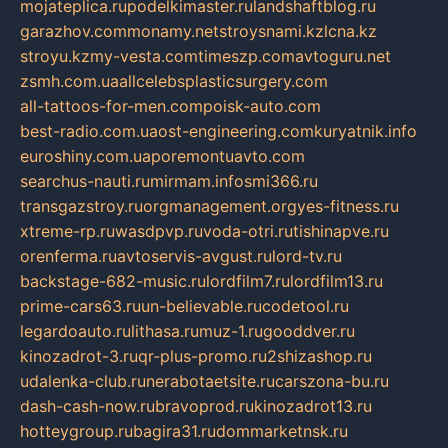
mojateplica.ru
podelkimaster.ru
landshaftblog.ru
garazhov.com
monamy.net
stroysnami.kz
lcna.kz
stroyu.kz
my-vesta.com
timeszp.com
avtoguru.net
zsmh.com.ua
allcelebsplasticsurgery.com
all-tattoos-for-men.com
poisk-auto.com
best-radio.com.ua
ost-engineering.com
kuryatnik.info
euroshiny.com.ua
poremontuavto.com
searchus-nauti.ru
mirmam.info
smi366.ru
transgazstroy.ru
orgmanagement.org
yes-fitness.ru
xtreme-rp.ru
wasdpvp.ru
voda-otri.ru
tishinapve.ru
orenferma.ru
avtoservis-avgust.ru
lord-tv.ru
backstage-682-music.ru
lordfilm7.ru
lordfilm13.ru
prime-cars63.ru
un-believable.ru
codetool.ru
legardoauto.ru
lithasa.ru
muz-1.ru
gooddver.ru
kinozadrot-3.ru
qr-plus-promo.ru
2shizashop.ru
udalenka-club.ru
nerabotaetsite.ru
carszona-bu.ru
dash-cash-now.ru
bravoprod.ru
kinozadrot13.ru
hotteygroup.ru
bagira31.ru
dommarketnsk.ru