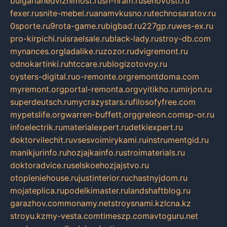
bulgarianedvizhimost.ru
sn-hram.ru
senovosti.ru
fexer.ru
snite-mebel.ru
anamvkusno.ru
technosaratov.ru
0sporte.ru
9rota-game.ru
bigbad.ru
227gp.ru
wes-ex.ru
pro-kirpichi.ru
israelsale.ru
black-lady.ru
stroy-db.com
mynances.org
ladalike.ru
zozor.ru
dvigremont.ru
odnokartinki.ru
htccare.ru
blogizotovoy.ru
oysters-digital.ru
o-remonte.org
remontdoma.com
myremont.org
portal-remonta.org
vyitikho.ru
mirjon.ru
superdeutsch.ru
mycrazystars.ru
filosofyfree.com
mypetslife.org
warren-buffett.org
greleon.com
sp-or.ru
infoelectrik.ru
materialexpert.ru
detkiexpert.ru
doktorvilechit.ru
vsesvoimirykami.ru
instrumentgid.ru
manikjurinfo.ru
hozjajkainfo.ru
stroimaterials.ru
doktoradvice.ru
selskoehozjajstvo.ru
otopleniehouse.ru
justinterior.ru
chastnyjdom.ru
mojateplica.ru
podelkimaster.ru
landshaftblog.ru
garazhov.com
monamy.net
stroysnami.kz
lcna.kz
stroyu.kz
my-vesta.com
timeszp.com
avtoguru.net