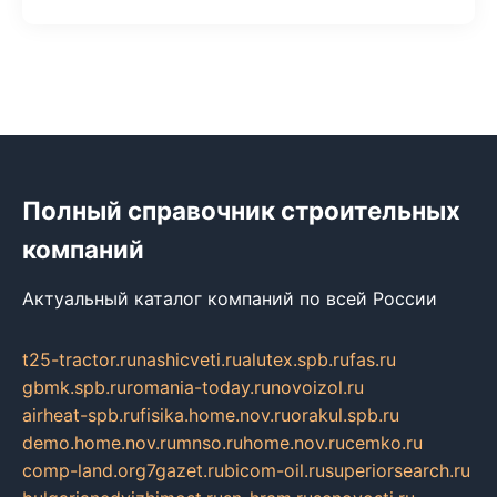
Полный справочник строительных
компаний
Актуальный каталог компаний по всей России
t25-tractor.ru
nashicveti.ru
alutex.spb.ru
fas.ru
gbmk.spb.ru
romania-today.ru
novoizol.ru
airheat-spb.ru
fisika.home.nov.ru
orakul.spb.ru
demo.home.nov.ru
mnso.ru
home.nov.ru
cemko.ru
comp-land.org
7gazet.ru
bicom-oil.ru
superiorsearch.ru