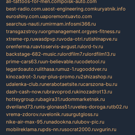
all-tattoos-for-men.com
poisk-auto.com
best-radio.com.ua
ost-engineering.com
kuryatnik.info
euroshiny.com.ua
poremontuavto.com
searchus-nauti.ru
mirmam.info
smi366.ru
transgazstroy.ru
orgmanagement.org
yes-fitness.ru
xtreme-rp.ru
wasdpvp.ru
voda-otri.ru
tishinapve.ru
orenferma.ru
avtoservis-avgust.ru
lord-tv.ru
backstage-682-music.ru
lordfilm7.ru
lordfilm13.ru
prime-cars63.ru
un-believable.ru
codetool.ru
legardoauto.ru
lithasa.ru
muz-1.ru
gooddver.ru
kinozadrot-3.ru
qr-plus-promo.ru
2shizashop.ru
udalenka-club.ru
nerabotaetsite.ru
carszona-bu.ru
dash-cash-now.ru
bravoprod.ru
kinozadrot13.ru
hotteygroup.ru
bagira31.ru
dommarketnsk.ru
dveriland73.ru
nis-glonass51.ru
veles-doroga.ru
tb02.ru
vrema-zdorov.ru
velonik.ru
surgutgloss.ru
nike-air-max-95.ru
nadookna.ru
lubov-pic.ru
mobilreklama.ru
pds-nn.ru
socrat2000.ru
vgurin.ru