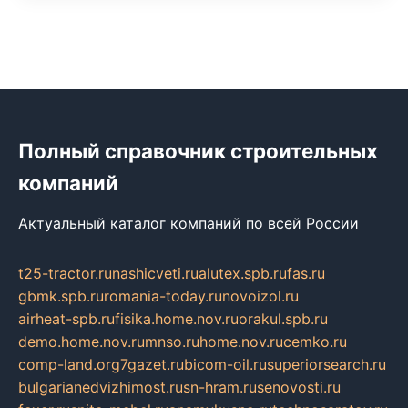
Полный справочник строительных
компаний
Актуальный каталог компаний по всей России
t25-tractor.ru
nashicveti.ru
alutex.spb.ru
fas.ru
gbmk.spb.ru
romania-today.ru
novoizol.ru
airheat-spb.ru
fisika.home.nov.ru
orakul.spb.ru
demo.home.nov.ru
mnso.ru
home.nov.ru
cemko.ru
comp-land.org
7gazet.ru
bicom-oil.ru
superiorsearch.ru
bulgarianedvizhimost.ru
sn-hram.ru
senovosti.ru