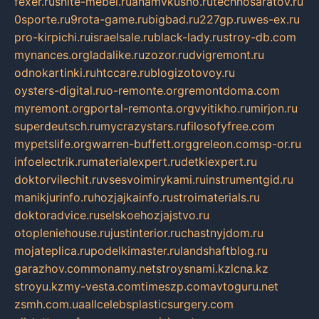
fexer.ru
snite-mebel.ru
anamvkusno.ru
technosaratov.ru
0sporte.ru
9rota-game.ru
bigbad.ru
227gp.ru
wes-ex.ru
pro-kirpichi.ru
israelsale.ru
black-lady.ru
stroy-db.com
mynances.org
ladalike.ru
zozor.ru
dvigremont.ru
odnokartinki.ru
htccare.ru
blogizotovoy.ru
oysters-digital.ru
o-remonte.org
remontdoma.com
myremont.org
portal-remonta.org
vyitikho.ru
mirjon.ru
superdeutsch.ru
mycrazystars.ru
filosofyfree.com
mypetslife.org
warren-buffett.org
greleon.com
sp-or.ru
infoelectrik.ru
materialexpert.ru
detkiexpert.ru
doktorvilechit.ru
vsesvoimirykami.ru
instrumentgid.ru
manikjurinfo.ru
hozjajkainfo.ru
stroimaterials.ru
doktoradvice.ru
selskoehozjajstvo.ru
otopleniehouse.ru
justinterior.ru
chastnyjdom.ru
mojateplica.ru
podelkimaster.ru
landshaftblog.ru
garazhov.com
monamy.net
stroysnami.kz
lcna.kz
stroyu.kz
my-vesta.com
timeszp.com
avtoguru.net
zsmh.com.ua
allcelebsplasticsurgery.com