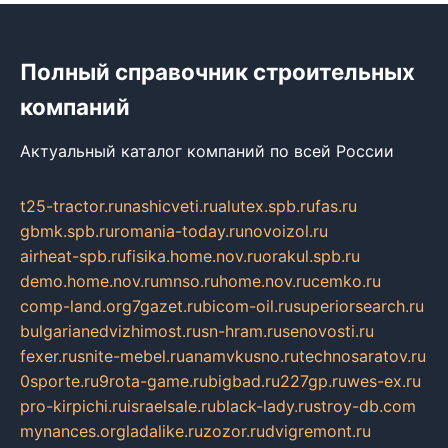
Полный справочник строительных
компаний
Актуальный каталог компаний по всей России
t25-tractor.ru
nashicveti.ru
alutex.spb.ru
fas.ru
gbmk.spb.ru
romania-today.ru
novoizol.ru
airheat-spb.ru
fisika.home.nov.ru
orakul.spb.ru
demo.home.nov.ru
mnso.ru
home.nov.ru
cemko.ru
comp-land.org
7gazet.ru
bicom-oil.ru
superiorsearch.ru
bulgarianedvizhimost.ru
sn-hram.ru
senovosti.ru
fexer.ru
snite-mebel.ru
anamvkusno.ru
technosaratov.ru
0sporte.ru
9rota-game.ru
bigbad.ru
227gp.ru
wes-ex.ru
pro-kirpichi.ru
israelsale.ru
black-lady.ru
stroy-db.com
mynances.org
ladalike.ru
zozor.ru
dvigremont.ru