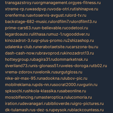
transgazstroy.ru
orgmanagement.org
yes-fitness.ru
xtreme-rp.ru
wasdpvp.ru
voda-otri.ru
tishinapve.ru
orenferma.ru
avtoservis-avgust.ru
lord-tv.ru
backstage-682-music.ru
lordfilm7.ru
lordfilm13.ru
prime-cars63.ru
un-believable.ru
codetool.ru
legardoauto.ru
lithasa.ru
muz-1.ru
gooddver.ru
kinozadrot-3.ru
qr-plus-promo.ru
2shizashop.ru
udalenka-club.ru
nerabotaetsite.ru
carszona-bu.ru
dash-cash-now.ru
bravoprod.ru
kinozadrot13.ru
hotteygroup.ru
bagira31.ru
dommarketnsk.ru
dveriland73.ru
nis-glonass51.ru
veles-doroga.ru
tb02.ru
vrema-zdorov.ru
velonik.ru
surgutgloss.ru
nike-air-max-95.ru
nadookna.ru
lubov-pic.ru
mobilreklama.ru
pds-nn.ru
socrat2000.ru
vgurin.ru
spksochi.ru
shkola-klassika.ru
sabeonline.ru
mosoblfencing.ru
masteroptica.ru
lucomoria.ru
iration.ru
devanagari.ru
biblioverde.ru
igro-pictures.ru
dk-tulamash.ru
s-dez-s.ru
peysok.ru
blackcountess.ru