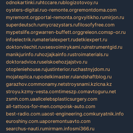
odnokartinki.ru
htccare.ru
blogizotovoy.ru
oysters-digital.ru
o-remonte.org
remontdoma.com
myremont.org
portal-remonta.org
vyitikho.ru
mirjon.ru
superdeutsch.ru
mycrazystars.ru
filosofyfree.com
mypetslife.org
warren-buffett.org
greleon.com
sp-or.ru
infoelectrik.ru
materialexpert.ru
detkiexpert.ru
doktorvilechit.ru
vsesvoimirykami.ru
instrumentgid.ru
manikjurinfo.ru
hozjajkainfo.ru
stroimaterials.ru
doktoradvice.ru
selskoehozjajstvo.ru
otopleniehouse.ru
justinterior.ru
chastnyjdom.ru
mojateplica.ru
podelkimaster.ru
landshaftblog.ru
garazhov.com
monamy.net
stroysnami.kz
lcna.kz
stroyu.kz
my-vesta.com
timeszp.com
avtoguru.net
zsmh.com.ua
allcelebsplasticsurgery.com
all-tattoos-for-men.com
poisk-auto.com
best-radio.com.ua
ost-engineering.com
kuryatnik.info
euroshiny.com.ua
poremontuavto.com
searchus-nauti.ru
mirmam.info
smi366.ru