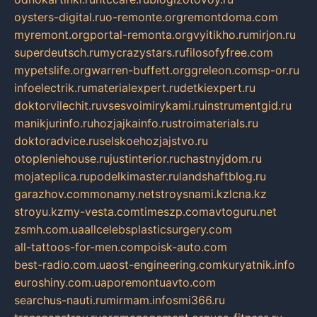
oysters-digital.ru
o-remonte.org
remontdoma.com
myremont.org
portal-remonta.org
vyitikho.ru
mirjon.ru
superdeutsch.ru
mycrazystars.ru
filosofyfree.com
mypetslife.org
warren-buffett.org
greleon.com
sp-or.ru
infoelectrik.ru
materialexpert.ru
detkiexpert.ru
doktorvilechit.ru
vsesvoimirykami.ru
instrumentgid.ru
manikjurinfo.ru
hozjajkainfo.ru
stroimaterials.ru
doktoradvice.ru
selskoehozjajstvo.ru
otopleniehouse.ru
justinterior.ru
chastnyjdom.ru
mojateplica.ru
podelkimaster.ru
landshaftblog.ru
garazhov.com
monamy.net
stroysnami.kz
lcna.kz
stroyu.kz
my-vesta.com
timeszp.com
avtoguru.net
zsmh.com.ua
allcelebsplasticsurgery.com
all-tattoos-for-men.com
poisk-auto.com
best-radio.com.ua
ost-engineering.com
kuryatnik.info
euroshiny.com.ua
poremontuavto.com
searchus-nauti.ru
mirmam.info
smi366.ru