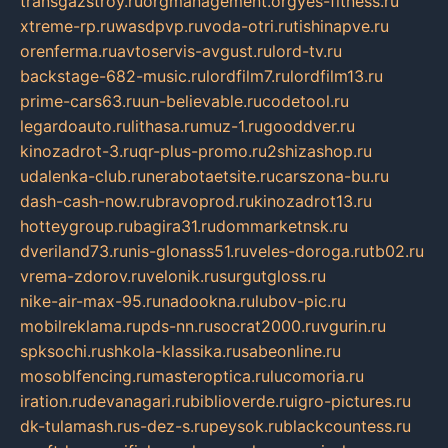
transgazstroy.ru
orgmanagement.org
yes-fitness.ru
xtreme-rp.ru
wasdpvp.ru
voda-otri.ru
tishinapve.ru
orenferma.ru
avtoservis-avgust.ru
lord-tv.ru
backstage-682-music.ru
lordfilm7.ru
lordfilm13.ru
prime-cars63.ru
un-believable.ru
codetool.ru
legardoauto.ru
lithasa.ru
muz-1.ru
gooddver.ru
kinozadrot-3.ru
qr-plus-promo.ru
2shizashop.ru
udalenka-club.ru
nerabotaetsite.ru
carszona-bu.ru
dash-cash-now.ru
bravoprod.ru
kinozadrot13.ru
hotteygroup.ru
bagira31.ru
dommarketnsk.ru
dveriland73.ru
nis-glonass51.ru
veles-doroga.ru
tb02.ru
vrema-zdorov.ru
velonik.ru
surgutgloss.ru
nike-air-max-95.ru
nadookna.ru
lubov-pic.ru
mobilreklama.ru
pds-nn.ru
socrat2000.ru
vgurin.ru
spksochi.ru
shkola-klassika.ru
sabeonline.ru
mosoblfencing.ru
masteroptica.ru
lucomoria.ru
iration.ru
devanagari.ru
biblioverde.ru
igro-pictures.ru
dk-tulamash.ru
s-dez-s.ru
peysok.ru
blackcountess.ru