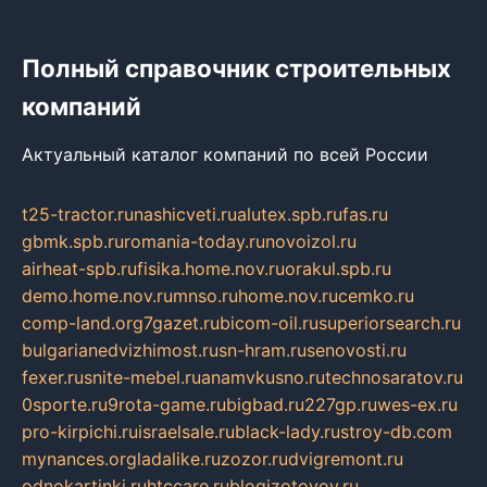
Полный справочник строительных
компаний
Актуальный каталог компаний по всей России
t25-tractor.ru
nashicveti.ru
alutex.spb.ru
fas.ru
gbmk.spb.ru
romania-today.ru
novoizol.ru
airheat-spb.ru
fisika.home.nov.ru
orakul.spb.ru
demo.home.nov.ru
mnso.ru
home.nov.ru
cemko.ru
comp-land.org
7gazet.ru
bicom-oil.ru
superiorsearch.ru
bulgarianedvizhimost.ru
sn-hram.ru
senovosti.ru
fexer.ru
snite-mebel.ru
anamvkusno.ru
technosaratov.ru
0sporte.ru
9rota-game.ru
bigbad.ru
227gp.ru
wes-ex.ru
pro-kirpichi.ru
israelsale.ru
black-lady.ru
stroy-db.com
mynances.org
ladalike.ru
zozor.ru
dvigremont.ru
odnokartinki.ru
htccare.ru
blogizotovoy.ru