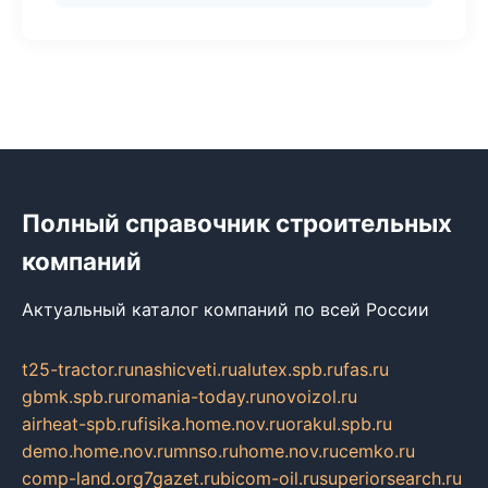
Полный справочник строительных
компаний
Актуальный каталог компаний по всей России
t25-tractor.ru
nashicveti.ru
alutex.spb.ru
fas.ru
gbmk.spb.ru
romania-today.ru
novoizol.ru
airheat-spb.ru
fisika.home.nov.ru
orakul.spb.ru
demo.home.nov.ru
mnso.ru
home.nov.ru
cemko.ru
comp-land.org
7gazet.ru
bicom-oil.ru
superiorsearch.ru