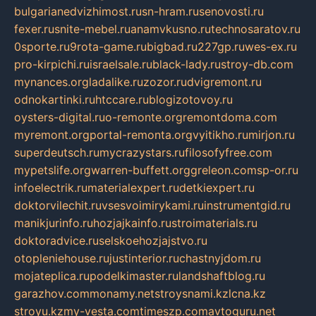
bulgarianedvizhimost.ru
sn-hram.ru
senovosti.ru
fexer.ru
snite-mebel.ru
anamvkusno.ru
technosaratov.ru
0sporte.ru
9rota-game.ru
bigbad.ru
227gp.ru
wes-ex.ru
pro-kirpichi.ru
israelsale.ru
black-lady.ru
stroy-db.com
mynances.org
ladalike.ru
zozor.ru
dvigremont.ru
odnokartinki.ru
htccare.ru
blogizotovoy.ru
oysters-digital.ru
o-remonte.org
remontdoma.com
myremont.org
portal-remonta.org
vyitikho.ru
mirjon.ru
superdeutsch.ru
mycrazystars.ru
filosofyfree.com
mypetslife.org
warren-buffett.org
greleon.com
sp-or.ru
infoelectrik.ru
materialexpert.ru
detkiexpert.ru
doktorvilechit.ru
vsesvoimirykami.ru
instrumentgid.ru
manikjurinfo.ru
hozjajkainfo.ru
stroimaterials.ru
doktoradvice.ru
selskoehozjajstvo.ru
otopleniehouse.ru
justinterior.ru
chastnyjdom.ru
mojateplica.ru
podelkimaster.ru
landshaftblog.ru
garazhov.com
monamy.net
stroysnami.kz
lcna.kz
stroyu.kz
my-vesta.com
timeszp.com
avtoguru.net