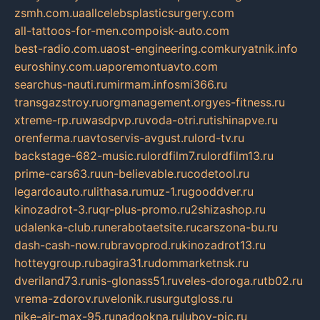
zsmh.com.ua
allcelebsplasticsurgery.com
all-tattoos-for-men.com
poisk-auto.com
best-radio.com.ua
ost-engineering.com
kuryatnik.info
euroshiny.com.ua
poremontuavto.com
searchus-nauti.ru
mirmam.info
smi366.ru
transgazstroy.ru
orgmanagement.org
yes-fitness.ru
xtreme-rp.ru
wasdpvp.ru
voda-otri.ru
tishinapve.ru
orenferma.ru
avtoservis-avgust.ru
lord-tv.ru
backstage-682-music.ru
lordfilm7.ru
lordfilm13.ru
prime-cars63.ru
un-believable.ru
codetool.ru
legardoauto.ru
lithasa.ru
muz-1.ru
gooddver.ru
kinozadrot-3.ru
qr-plus-promo.ru
2shizashop.ru
udalenka-club.ru
nerabotaetsite.ru
carszona-bu.ru
dash-cash-now.ru
bravoprod.ru
kinozadrot13.ru
hotteygroup.ru
bagira31.ru
dommarketnsk.ru
dveriland73.ru
nis-glonass51.ru
veles-doroga.ru
tb02.ru
vrema-zdorov.ru
velonik.ru
surgutgloss.ru
nike-air-max-95.ru
nadookna.ru
lubov-pic.ru