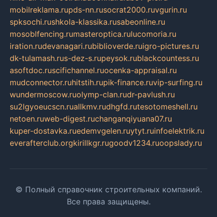
mobilreklama.ru
pds-nn.ru
socrat2000.ru
vgurin.ru
spksochi.ru
shkola-klassika.ru
sabeonline.ru
mosoblfencing.ru
masteroptica.ru
lucomoria.ru
iration.ru
devanagari.ru
biblioverde.ru
igro-pictures.ru
dk-tulamash.ru
s-dez-s.ru
peysok.ru
blackcountess.ru
asoftdoc.ru
scifichannel.ru
ocenka-appraisal.ru
mudconnector.ru
hitstih.ru
pik-finance.ru
vip-surfing.ru
wundermoscow.ru
olymp-clan.ru
dr-pavlush.ru
su2lgyoeucscn.ru
allkmv.ru
dhgfd.ru
tesotomeshell.ru
netoen.ru
web-digest.ru
changanqiyuana07.ru
kuper-dostavka.ru
edemvgelen.ru
ytyt.ru
infoelektrik.ru
everafterclub.org
kirillkgr.ru
goodv1234.ru
oopslady.ru
© Полный справочник строительных компаний.
Все права защищены.