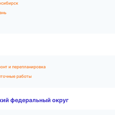
осибирск
ань
онт и перепланировка
иточные работы
ский федеральный округ