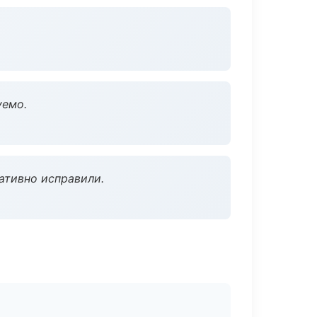
уемо.
ативно исправили.