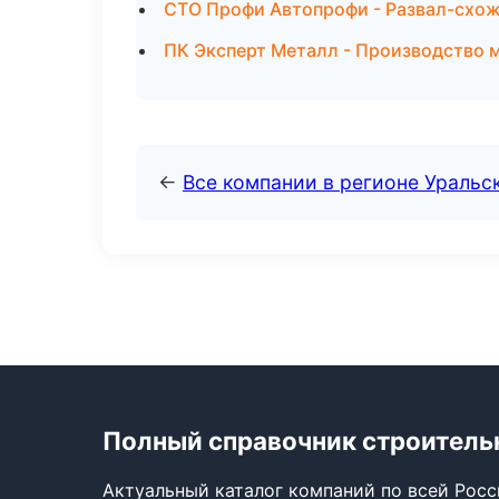
СТО Профи Автопрофи - Развал-схож
ПК Эксперт Металл - Производство 
←
Все компании в регионе Уральс
Полный справочник строитель
Актуальный каталог компаний по всей Рос