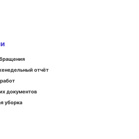
ми
обращения
женедельный отчёт
 работ
их документов
ая уборка