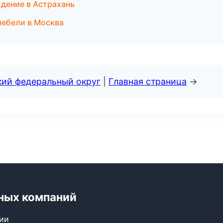
дение в Астрахань
мебели в Москва
кий федеральный округ
|
Главная страница
→
ных компаний
сии