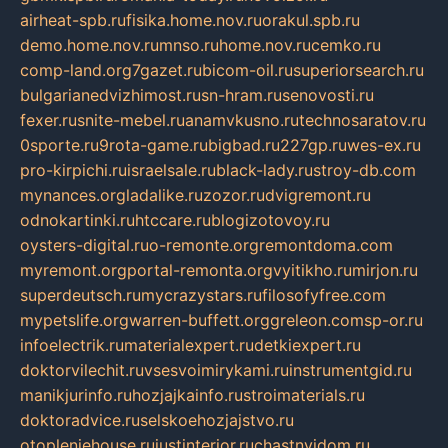
airheat-spb.ru
fisika.home.nov.ru
orakul.spb.ru
demo.home.nov.ru
mnso.ru
home.nov.ru
cemko.ru
comp-land.org
7gazet.ru
bicom-oil.ru
superiorsearch.ru
bulgarianedvizhimost.ru
sn-hram.ru
senovosti.ru
fexer.ru
snite-mebel.ru
anamvkusno.ru
technosaratov.ru
0sporte.ru
9rota-game.ru
bigbad.ru
227gp.ru
wes-ex.ru
pro-kirpichi.ru
israelsale.ru
black-lady.ru
stroy-db.com
mynances.org
ladalike.ru
zozor.ru
dvigremont.ru
odnokartinki.ru
htccare.ru
blogizotovoy.ru
oysters-digital.ru
o-remonte.org
remontdoma.com
myremont.org
portal-remonta.org
vyitikho.ru
mirjon.ru
superdeutsch.ru
mycrazystars.ru
filosofyfree.com
mypetslife.org
warren-buffett.org
greleon.com
sp-or.ru
infoelectrik.ru
materialexpert.ru
detkiexpert.ru
doktorvilechit.ru
vsesvoimirykami.ru
instrumentgid.ru
manikjurinfo.ru
hozjajkainfo.ru
stroimaterials.ru
doktoradvice.ru
selskoehozjajstvo.ru
otopleniehouse.ru
justinterior.ru
chastnyjdom.ru