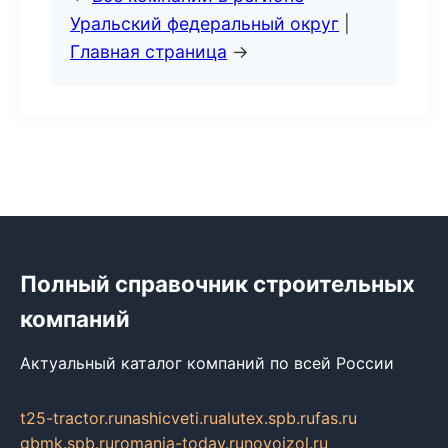
Уральский федеральный округ
|
Главная страница
→
Полный справочник строительных
компаний
Актуальный каталог компаний по всей России
t25-tractor.ru
nashicveti.ru
alutex.spb.ru
fas.ru
gbmk.spb.ru
romania-today.ru
novoizol.ru