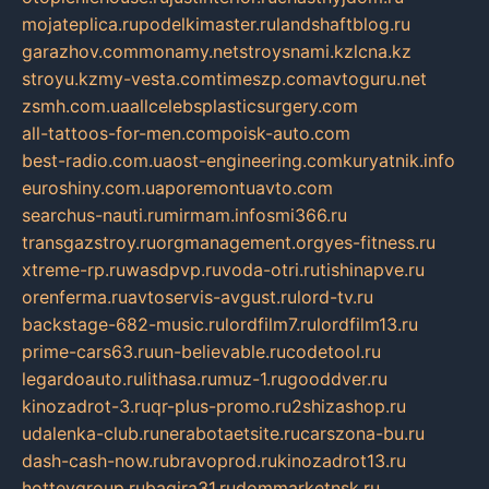
mojateplica.ru
podelkimaster.ru
landshaftblog.ru
garazhov.com
monamy.net
stroysnami.kz
lcna.kz
stroyu.kz
my-vesta.com
timeszp.com
avtoguru.net
zsmh.com.ua
allcelebsplasticsurgery.com
all-tattoos-for-men.com
poisk-auto.com
best-radio.com.ua
ost-engineering.com
kuryatnik.info
euroshiny.com.ua
poremontuavto.com
searchus-nauti.ru
mirmam.info
smi366.ru
transgazstroy.ru
orgmanagement.org
yes-fitness.ru
xtreme-rp.ru
wasdpvp.ru
voda-otri.ru
tishinapve.ru
orenferma.ru
avtoservis-avgust.ru
lord-tv.ru
backstage-682-music.ru
lordfilm7.ru
lordfilm13.ru
prime-cars63.ru
un-believable.ru
codetool.ru
legardoauto.ru
lithasa.ru
muz-1.ru
gooddver.ru
kinozadrot-3.ru
qr-plus-promo.ru
2shizashop.ru
udalenka-club.ru
nerabotaetsite.ru
carszona-bu.ru
dash-cash-now.ru
bravoprod.ru
kinozadrot13.ru
hotteygroup.ru
bagira31.ru
dommarketnsk.ru