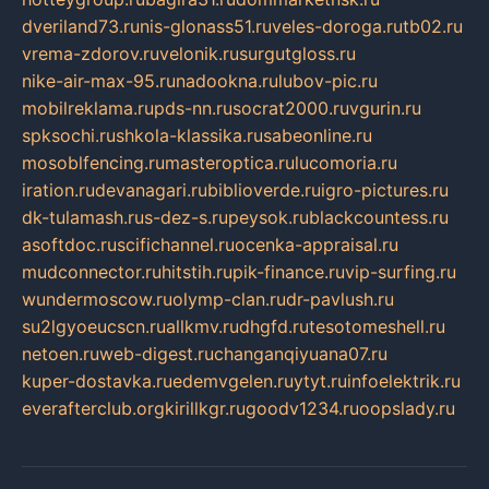
dveriland73.ru
nis-glonass51.ru
veles-doroga.ru
tb02.ru
vrema-zdorov.ru
velonik.ru
surgutgloss.ru
nike-air-max-95.ru
nadookna.ru
lubov-pic.ru
mobilreklama.ru
pds-nn.ru
socrat2000.ru
vgurin.ru
spksochi.ru
shkola-klassika.ru
sabeonline.ru
mosoblfencing.ru
masteroptica.ru
lucomoria.ru
iration.ru
devanagari.ru
biblioverde.ru
igro-pictures.ru
dk-tulamash.ru
s-dez-s.ru
peysok.ru
blackcountess.ru
asoftdoc.ru
scifichannel.ru
ocenka-appraisal.ru
mudconnector.ru
hitstih.ru
pik-finance.ru
vip-surfing.ru
wundermoscow.ru
olymp-clan.ru
dr-pavlush.ru
su2lgyoeucscn.ru
allkmv.ru
dhgfd.ru
tesotomeshell.ru
netoen.ru
web-digest.ru
changanqiyuana07.ru
kuper-dostavka.ru
edemvgelen.ru
ytyt.ru
infoelektrik.ru
everafterclub.org
kirillkgr.ru
goodv1234.ru
oopslady.ru