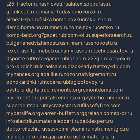
t25-tractor.ru
nashicveti.ru
alutex.spb.ru
fas.ru
gbmk.spb.ru
romania-today.ru
novoizol.ru
airheat-spb.ru
fisika.home.nov.ru
orakul.spb.ru
demo.home.nov.ru
mnso.ru
home.nov.ru
cemko.ru
comp-land.org
7gazet.ru
bicom-oil.ru
superiorsearch.ru
bulgarianedvizhimost.ru
sn-hram.ru
senovosti.ru
fexer.ru
snite-mebel.ru
anamvkusno.ru
technosaratov.ru
0sporte.ru
9rota-game.ru
bigbad.ru
227gp.ru
wes-ex.ru
pro-kirpichi.ru
israelsale.ru
black-lady.ru
stroy-db.com
mynances.org
ladalike.ru
zozor.ru
dvigremont.ru
odnokartinki.ru
htccare.ru
blogizotovoy.ru
oysters-digital.ru
o-remonte.org
remontdoma.com
myremont.org
portal-remonta.org
vyitikho.ru
mirjon.ru
superdeutsch.ru
mycrazystars.ru
filosofyfree.com
mypetslife.org
warren-buffett.org
greleon.com
sp-or.ru
infoelectrik.ru
materialexpert.ru
detkiexpert.ru
doktorvilechit.ru
vsesvoimirykami.ru
instrumentgid.ru
manikjurinfo.ru
hozjajkainfo.ru
stroimaterials.ru