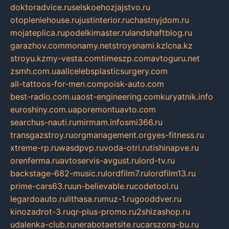
doktoradvice.ru
selskoehozjajstvo.ru
otopleniehouse.ru
justinterior.ru
chastnyjdom.ru
mojateplica.ru
podelkimaster.ru
landshaftblog.ru
garazhov.com
monamy.net
stroysnami.kz
lcna.kz
stroyu.kz
my-vesta.com
timeszp.com
avtoguru.net
zsmh.com.ua
allcelebsplasticsurgery.com
all-tattoos-for-men.com
poisk-auto.com
best-radio.com.ua
ost-engineering.com
kuryatnik.info
euroshiny.com.ua
poremontuavto.com
searchus-nauti.ru
mirmam.info
smi366.ru
transgazstroy.ru
orgmanagement.org
yes-fitness.ru
xtreme-rp.ru
wasdpvp.ru
voda-otri.ru
tishinapve.ru
orenferma.ru
avtoservis-avgust.ru
lord-tv.ru
backstage-682-music.ru
lordfilm7.ru
lordfilm13.ru
prime-cars63.ru
un-believable.ru
codetool.ru
legardoauto.ru
lithasa.ru
muz-1.ru
gooddver.ru
kinozadrot-3.ru
qr-plus-promo.ru
2shizashop.ru
udalenka-club.ru
nerabotaetsite.ru
carszona-bu.ru