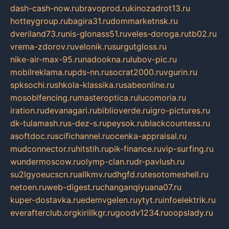
dash-cash-now.ru
bravoprod.ru
kinozadrot13.ru
hotteygroup.ru
bagira31.ru
dommarketnsk.ru
dveriland73.ru
nis-glonass51.ru
veles-doroga.ru
tb02.ru
vrema-zdorov.ru
velonik.ru
surgutgloss.ru
nike-air-max-95.ru
nadookna.ru
lubov-pic.ru
mobilreklama.ru
pds-nn.ru
socrat2000.ru
vgurin.ru
spksochi.ru
shkola-klassika.ru
sabeonline.ru
mosoblfencing.ru
masteroptica.ru
lucomoria.ru
iration.ru
devanagari.ru
biblioverde.ru
igro-pictures.ru
dk-tulamash.ru
s-dez-s.ru
peysok.ru
blackcountess.ru
asoftdoc.ru
scifichannel.ru
ocenka-appraisal.ru
mudconnector.ru
hitstih.ru
pik-finance.ru
vip-surfing.ru
wundermoscow.ru
olymp-clan.ru
dr-pavlush.ru
su2lgyoeucscn.ru
allkmv.ru
dhgfd.ru
tesotomeshell.ru
netoen.ru
web-digest.ru
changanqiyuana07.ru
kuper-dostavka.ru
edemvgelen.ru
ytyt.ru
infoelektrik.ru
everafterclub.org
kirillkgr.ru
goodv1234.ru
oopslady.ru