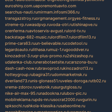
euroshiny.com.ua
poremontuavto.com
searchus-nauti.ru
mirmam.info
smi366.ru
transgazstroy.ru
orgmanagement.org
yes-fitness.ru
xtreme-rp.ru
wasdpvp.ru
voda-otri.ru
tishinapve.ru
orenferma.ru
avtoservis-avgust.ru
lord-tv.ru
backstage-682-music.ru
lordfilm7.ru
lordfilm13.ru
prime-cars63.ru
un-believable.ru
codetool.ru
legardoauto.ru
lithasa.ru
muz-1.ru
gooddver.ru
kinozadrot-3.ru
qr-plus-promo.ru
2shizashop.ru
udalenka-club.ru
nerabotaetsite.ru
carszona-bu.ru
dash-cash-now.ru
bravoprod.ru
kinozadrot13.ru
hotteygroup.ru
bagira31.ru
dommarketnsk.ru
dveriland73.ru
nis-glonass51.ru
veles-doroga.ru
tb02.ru
vrema-zdorov.ru
velonik.ru
surgutgloss.ru
nike-air-max-95.ru
nadookna.ru
lubov-pic.ru
mobilreklama.ru
pds-nn.ru
socrat2000.ru
vgurin.ru
spksochi.ru
shkola-klassika.ru
sabeonline.ru