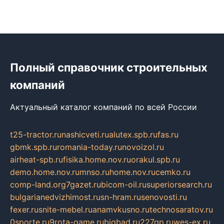
Полный справочник строительных
компаний
Актуальный каталог компаний по всей России
t25-tractor.ru
nashicveti.ru
alutex.spb.ru
fas.ru
gbmk.spb.ru
romania-today.ru
novoizol.ru
airheat-spb.ru
fisika.home.nov.ru
orakul.spb.ru
demo.home.nov.ru
mnso.ru
home.nov.ru
cemko.ru
comp-land.org
7gazet.ru
bicom-oil.ru
superiorsearch.ru
bulgarianedvizhimost.ru
sn-hram.ru
senovosti.ru
fexer.ru
snite-mebel.ru
anamvkusno.ru
technosaratov.ru
0sporte.ru
9rota-game.ru
bigbad.ru
227gp.ru
wes-ex.ru