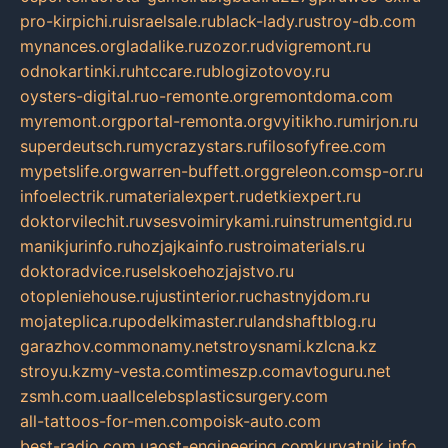
pro-kirpichi.ru
israelsale.ru
black-lady.ru
stroy-db.com
mynances.org
ladalike.ru
zozor.ru
dvigremont.ru
odnokartinki.ru
htccare.ru
blogizotovoy.ru
oysters-digital.ru
o-remonte.org
remontdoma.com
myremont.org
portal-remonta.org
vyitikho.ru
mirjon.ru
superdeutsch.ru
mycrazystars.ru
filosofyfree.com
mypetslife.org
warren-buffett.org
greleon.com
sp-or.ru
infoelectrik.ru
materialexpert.ru
detkiexpert.ru
doktorvilechit.ru
vsesvoimirykami.ru
instrumentgid.ru
manikjurinfo.ru
hozjajkainfo.ru
stroimaterials.ru
doktoradvice.ru
selskoehozjajstvo.ru
otopleniehouse.ru
justinterior.ru
chastnyjdom.ru
mojateplica.ru
podelkimaster.ru
landshaftblog.ru
garazhov.com
monamy.net
stroysnami.kz
lcna.kz
stroyu.kz
my-vesta.com
timeszp.com
avtoguru.net
zsmh.com.ua
allcelebsplasticsurgery.com
all-tattoos-for-men.com
poisk-auto.com
best-radio.com.ua
ost-engineering.com
kuryatnik.info