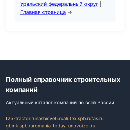
Уральский федеральный округ
|
Главная страница
→
Полный справочник строительных
компаний
Актуальный каталог компаний по всей России
t25-tractor.ru
nashicveti.ru
alutex.spb.ru
fas.ru
gbmk.spb.ru
romania-today.ru
novoizol.ru