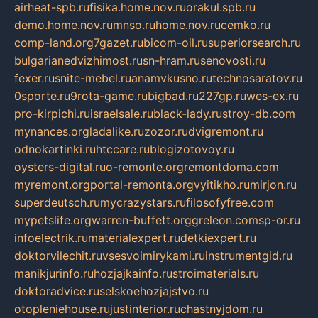
airheat-spb.ru
fisika.home.nov.ru
orakul.spb.ru
demo.home.nov.ru
mnso.ru
home.nov.ru
cemko.ru
comp-land.org
7gazet.ru
bicom-oil.ru
superiorsearch.ru
bulgarianedvizhimost.ru
sn-hram.ru
senovosti.ru
fexer.ru
snite-mebel.ru
anamvkusno.ru
technosaratov.ru
0sporte.ru
9rota-game.ru
bigbad.ru
227gp.ru
wes-ex.ru
pro-kirpichi.ru
israelsale.ru
black-lady.ru
stroy-db.com
mynances.org
ladalike.ru
zozor.ru
dvigremont.ru
odnokartinki.ru
htccare.ru
blogizotovoy.ru
oysters-digital.ru
o-remonte.org
remontdoma.com
myremont.org
portal-remonta.org
vyitikho.ru
mirjon.ru
superdeutsch.ru
mycrazystars.ru
filosofyfree.com
mypetslife.org
warren-buffett.org
greleon.com
sp-or.ru
infoelectrik.ru
materialexpert.ru
detkiexpert.ru
doktorvilechit.ru
vsesvoimirykami.ru
instrumentgid.ru
manikjurinfo.ru
hozjajkainfo.ru
stroimaterials.ru
doktoradvice.ru
selskoehozjajstvo.ru
otopleniehouse.ru
justinterior.ru
chastnyjdom.ru