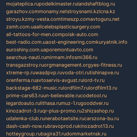
mojateplica.ru
podelkimaster.ru
landshaftblog.ru
garazhov.com
monamy.net
stroysnami.kz
lcna.kz
stroyu.kz
my-vesta.com
timeszp.com
avtoguru.net
zsmh.com.ua
allcelebsplasticsurgery.com
all-tattoos-for-men.com
poisk-auto.com
best-radio.com.ua
ost-engineering.com
kuryatnik.info
euroshiny.com.ua
poremontuavto.com
searchus-nauti.ru
mirmam.info
smi366.ru
transgazstroy.ru
orgmanagement.org
yes-fitness.ru
xtreme-rp.ru
wasdpvp.ru
voda-otri.ru
tishinapve.ru
orenferma.ru
avtoservis-avgust.ru
lord-tv.ru
backstage-682-music.ru
lordfilm7.ru
lordfilm13.ru
prime-cars63.ru
un-believable.ru
codetool.ru
legardoauto.ru
lithasa.ru
muz-1.ru
gooddver.ru
kinozadrot-3.ru
qr-plus-promo.ru
2shizashop.ru
udalenka-club.ru
nerabotaetsite.ru
carszona-bu.ru
dash-cash-now.ru
bravoprod.ru
kinozadrot13.ru
hotteygroup.ru
bagira31.ru
dommarketnsk.ru