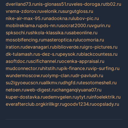
dveriland73.ru
nis-glonass51.ru
veles-doroga.ru
tb02.ru
vrema-zdorov.ru
velonik.ru
surgutgloss.ru
nike-air-max-95.ru
nadookna.ru
lubov-pic.ru
mobilreklama.ru
pds-nn.ru
socrat2000.ru
vgurin.ru
spksochi.ru
shkola-klassika.ru
sabeonline.ru
mosoblfencing.ru
masteroptica.ru
lucomoria.ru
iration.ru
devanagari.ru
biblioverde.ru
igro-pictures.ru
dk-tulamash.ru
s-dez-s.ru
peysok.ru
blackcountess.ru
asoftdoc.ru
scifichannel.ru
ocenka-appraisal.ru
mudconnector.ru
hitstih.ru
pik-finance.ru
vip-surfing.ru
wundermoscow.ru
olymp-clan.ru
dr-pavlush.ru
su2lgyoeucscn.ru
allkmv.ru
dhgfd.ru
tesotomeshell.ru
netoen.ru
web-digest.ru
changanqiyuana07.ru
kuper-dostavka.ru
edemvgelen.ru
ytyt.ru
infoelektrik.ru
everafterclub.org
kirillkgr.ru
goodv1234.ru
oopslady.ru