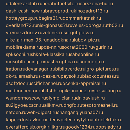
udalenka-club.ru
nerabotaetsite.ru
carszona-bu.ru
dash-cash-now.ru
bravoprod.ru
kinozadrot13.ru
hotteygroup.ru
bagira31.ru
dommarketnsk.ru
dveriland73.ru
nis-glonass51.ru
veles-doroga.ru
tb02.ru
vrema-zdorov.ru
velonik.ru
surgutgloss.ru
nike-air-max-95.ru
nadookna.ru
lubov-pic.ru
mobilreklama.ru
pds-nn.ru
socrat2000.ru
vgurin.ru
spksochi.ru
shkola-klassika.ru
sabeonline.ru
mosoblfencing.ru
masteroptica.ru
lucomoria.ru
iration.ru
devanagari.ru
biblioverde.ru
igro-pictures.ru
dk-tulamash.ru
s-dez-s.ru
peysok.ru
blackcountess.ru
asoftdoc.ru
scifichannel.ru
ocenka-appraisal.ru
mudconnector.ru
hitstih.ru
pik-finance.ru
vip-surfing.ru
wundermoscow.ru
olymp-clan.ru
dr-pavlush.ru
su2lgyoeucscn.ru
allkmv.ru
dhgfd.ru
tesotomeshell.ru
netoen.ru
web-digest.ru
changanqiyuana07.ru
kuper-dostavka.ru
edemvgelen.ru
ytyt.ru
infoelektrik.ru
everafterclub.org
kirillkgr.ru
goodv1234.ru
oopslady.ru