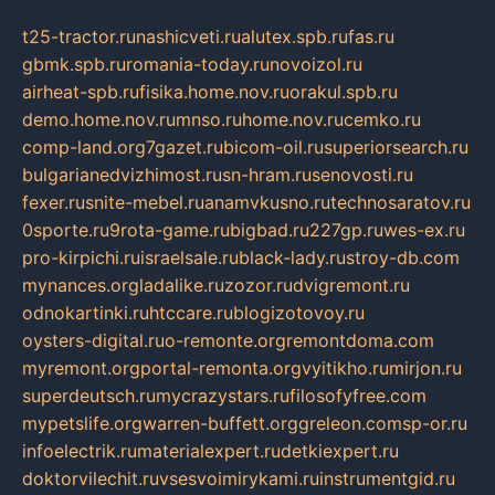
t25-tractor.ru
nashicveti.ru
alutex.spb.ru
fas.ru
gbmk.spb.ru
romania-today.ru
novoizol.ru
airheat-spb.ru
fisika.home.nov.ru
orakul.spb.ru
demo.home.nov.ru
mnso.ru
home.nov.ru
cemko.ru
comp-land.org
7gazet.ru
bicom-oil.ru
superiorsearch.ru
bulgarianedvizhimost.ru
sn-hram.ru
senovosti.ru
fexer.ru
snite-mebel.ru
anamvkusno.ru
technosaratov.ru
0sporte.ru
9rota-game.ru
bigbad.ru
227gp.ru
wes-ex.ru
pro-kirpichi.ru
israelsale.ru
black-lady.ru
stroy-db.com
mynances.org
ladalike.ru
zozor.ru
dvigremont.ru
odnokartinki.ru
htccare.ru
blogizotovoy.ru
oysters-digital.ru
o-remonte.org
remontdoma.com
myremont.org
portal-remonta.org
vyitikho.ru
mirjon.ru
superdeutsch.ru
mycrazystars.ru
filosofyfree.com
mypetslife.org
warren-buffett.org
greleon.com
sp-or.ru
infoelectrik.ru
materialexpert.ru
detkiexpert.ru
doktorvilechit.ru
vsesvoimirykami.ru
instrumentgid.ru