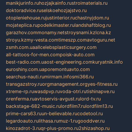
manikjurinfo.ru
hozjajkainfo.ru
stroimaterials.ru
doktoradvice.ru
selskoehozjajstvo.ru
otopleniehouse.ru
justinterior.ru
chastnyjdom.ru
mojateplica.ru
podelkimaster.ru
landshaftblog.ru
garazhov.com
monamy.net
stroysnami.kz
lcna.kz
stroyu.kz
my-vesta.com
timeszp.com
avtoguru.net
zsmh.com.ua
allcelebsplasticsurgery.com
all-tattoos-for-men.com
poisk-auto.com
best-radio.com.ua
ost-engineering.com
kuryatnik.info
euroshiny.com.ua
poremontuavto.com
searchus-nauti.ru
mirmam.info
smi366.ru
transgazstroy.ru
orgmanagement.org
yes-fitness.ru
xtreme-rp.ru
wasdpvp.ru
voda-otri.ru
tishinapve.ru
orenferma.ru
avtoservis-avgust.ru
lord-tv.ru
backstage-682-music.ru
lordfilm7.ru
lordfilm13.ru
prime-cars63.ru
un-believable.ru
codetool.ru
legardoauto.ru
lithasa.ru
muz-1.ru
gooddver.ru
kinozadrot-3.ru
qr-plus-promo.ru
2shizashop.ru